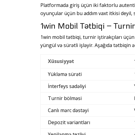
Platformada giriş üçün iki faktorlu autenti
oyunçular üçün bu addım vaxt itkisi deyil, 
1win Mobil Tətbiqi – Turn
1win mobil tətbiqi, turnir iştirakçıları ü
yüngül və sürətli işləyir. Aşağıda tətbiqin 
Xüsusiyyət
Yükləmə sürəti
İnterfeys sadəliyi
Turnir bölməsi
Canlı mərc dəstəyi
Depozit variantları
Yenilənmə tezliyi