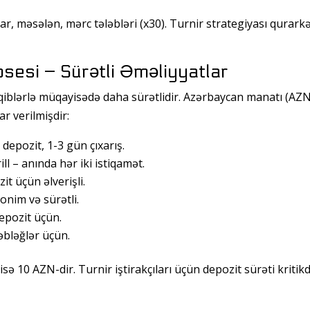
r, məsələn, mərc tələbləri (x30). Turnir strategiyası qurark
osesi – Sürətli Əməliyyatlar
əqiblərlə müqayisədə daha sürətlidir. Azərbaycan manatı (AZN)
 verilmişdir:
depozit, 1-3 gün çıxarış.
ll – anında hər iki istiqamət.
it üçün əlverişli.
onim və sürətli.
epozit üçün.
bləğlər üçün.
 10 AZN-dir. Turnir iştirakçıları üçün depozit sürəti kritikd