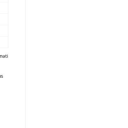
məti
us