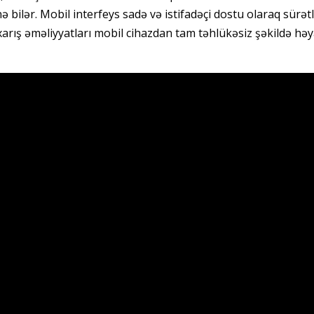
ə bilər. Mobil interfeys sadə və istifadəçi dostu olaraq sürətl
xarış əməliyyatları mobil cihazdan tam təhlükəsiz şəkildə hə