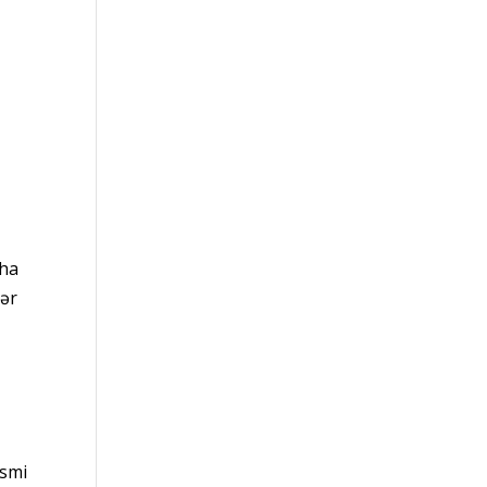
aha
hər
əsmi