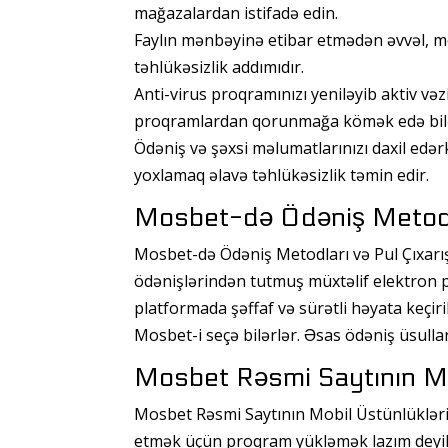
mağazalardan istifadə edin.
Faylın mənbəyinə etibar etmədən əvvəl, 
təhlükəsizlik addımıdır.
Anti-virus proqramınızı yeniləyib aktiv v
proqramlardan qorunmağa kömək edə bil
Ödəniş və şəxsi məlumatlarınızı daxil edə
yoxlamaq əlavə təhlükəsizlik təmin edir.
Mosbet-də Ödəniş Metodla
Mosbet-də Ödəniş Metodları və Pul Çıxarışı 
ödənişlərindən tutmuş müxtəlif elektron p
platformada şəffaf və sürətli həyata keçiri
Mosbet-i seçə bilərlər. Əsas ödəniş üsulla
Mosbet Rəsmi Saytının Mo
Mosbet Rəsmi Saytının Mobil Üstünlükləri 
etmək üçün proqram yükləmək lazım deyil,