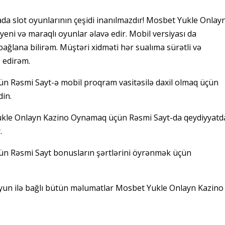
a slot oyunlarının çeşidi inanılmazdır! Mosbet Yukle Onlay
ni və maraqlı oyunlar əlavə edir. Mobil versiyası da
ağlana bilirəm. Müştəri xidməti hər sualıma sürətli və
s edirəm.
 Rəsmi Sayt-ə mobil proqram vasitəsilə daxil olmaq üçün
din.
kle Onlayn Kazino Oynamaq üçün Rəsmi Sayt-da qeydiyyatd
.
n Rəsmi Sayt bonusların şərtlərini öyrənmək üçün
 oyun ilə bağlı bütün məlumatlar Mosbet Yukle Onlayn Kazino