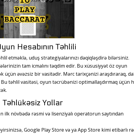
un Hesabının Təhlili
il etməklə, uduş strategiyalarınızı dəqiqləşdirə bilərsiniz.
cələrinizin tam icmalını təqdim edir. Bu xüsusiyyət öz oyun
k üçün əvəzsiz bir vasitədir. Mərc tarixçənizi araşdıraraq, d
 Bu təhlil vasitəsi, oyun təcrübənizi optimallaşdırmaq üçün 
ək.
Təhlükəsiz Yollar
n ilk növbədə rəsmi və lisenziyalı operatorun saytından
rsinizsə, Google Play Store və ya App Store kimi etibarlı r