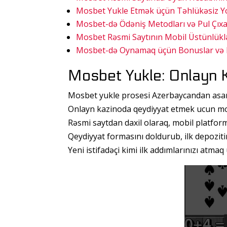
Mosbet Yukle Etmək üçün Təhlükəsiz Yo
Mosbet-də Ödəniş Metodları və Pul Çıxa
Mosbet Rəsmi Saytının Mobil Üstünlükl
Mosbet-də Oynamaq üçün Bonuslar və
Mosbet Yukle: Onlayn K
Mosbet yukle prosesi Azerbaycandan asan 
Onlayn kazinoda qeydiyyat etmek ucun mob
Rəsmi saytdan daxil olaraq, mobil platfor
Qeydiyyat formasını doldurub, ilk depoziti
Yeni istifadəçi kimi ilk addımlarınızı atm