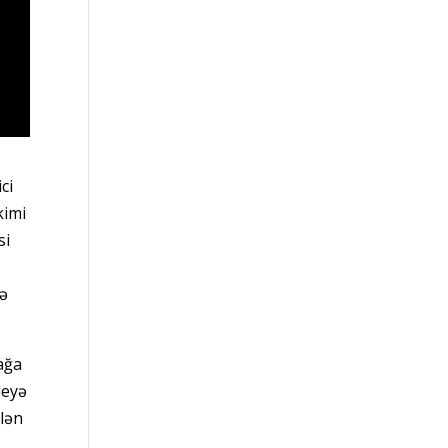
ci
kimi
si
lə
ağa
deyə
ələn