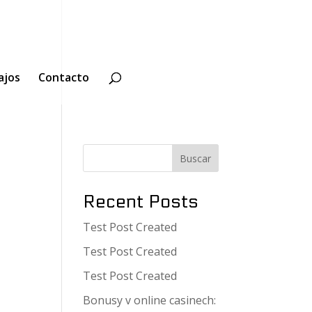
ajos
Contacto
Buscar
Recent Posts
Test Post Created
Test Post Created
Test Post Created
Bonusy v online casinech: