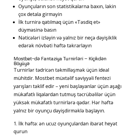
Oyunçuların son statistikalarna baxın, lakin
çox detala girməyin
İlk turnirə qatılmaq üçün «Təsdiq et»
düyməsinə basın
Nəticələri izləyin və yalnız bir neçə dəyişiklik
edərək növbəti həftə təkrarlayın
Mostbet-də Fantaziya Turnirləri – Kiçikdən
Böyüyə
Turnirlər tədricən təkmilləşmək üçün ideal
mühitdir. Mostbet müxtəlif səviyyəli fentezi
yarışları təklif edir – yeni başlayanlar üçün aşağı
mükafatlı liqalardan tutmuş təcrübəlilər üçün
yüksək mükafatlı turnirlərə qədər. Hər həftə
yalnız bir oyunçu dəyişdirməklə başlayın.
İlk həftə: ən ucuz oyunçulardan ibarət heyət
qurun