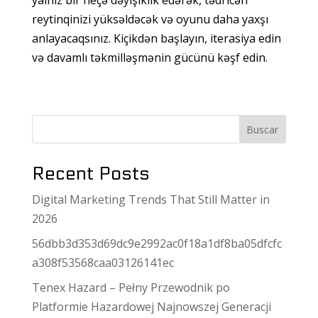
yalnız bir neçə dəyişiklik edərək, tədricən
reytinqinizi yüksəldəcək və oyunu daha yaxşı
anlayacaqsınız. Kiçikdən başlayın, iterasiya edin
və davamlı təkmilləşmənin gücünü kəşf edin.
Buscar
Recent Posts
Digital Marketing Trends That Still Matter in
2026
56dbb3d353d69dc9e2992ac0f18a1df8ba05dfcfc
a308f53568caa03126141ec
Tenex Hazard – Pełny Przewodnik po
Platformie Hazardowej Najnowszej Generacji