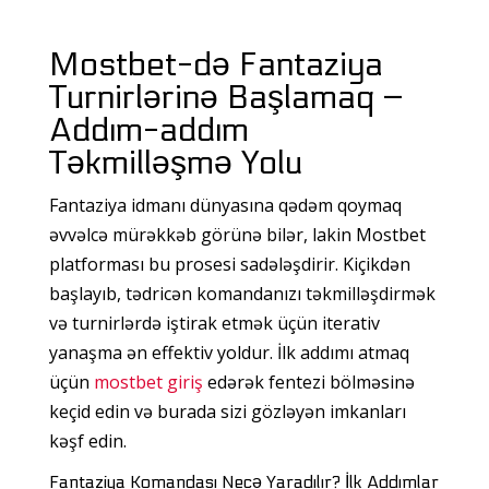
Mostbet-də Fantaziya
Turnirlərinə Başlamaq –
Addım-addım
Təkmilləşmə Yolu
Fantaziya idmanı dünyasına qədəm qoymaq
əvvəlcə mürəkkəb görünə bilər, lakin Mostbet
platforması bu prosesi sadələşdirir. Kiçikdən
başlayıb, tədricən komandanızı təkmilləşdirmək
və turnirlərdə iştirak etmək üçün iterativ
yanaşma ən effektiv yoldur. İlk addımı atmaq
üçün
mostbet giriş
edərək fentezi bölməsinə
keçid edin və burada sizi gözləyən imkanları
kəşf edin.
Fantaziya Komandası Necə Yaradılır? İlk Addımlar