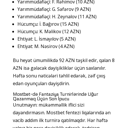
Yarımmüdafiəçi: F. Rəhimov (10 AZN)
Yarımmüdafiəçi: G. Səfərov (9 AZN)
Yarımmüdafiəçi: H. Zeynalov (11 AZN)
Hücumçu: İ. Bağırov (15 AZN)
Hücumçu: K. Məlikov (12 AZN)
Ehtiyat: L. İsmayılov (5 AZN)
Ehtiyat: M. Nəsirov (4 AZN)
Bu heyət ümumilikdə 92 AZN təşkil edir, qalan 8
AZN isə gələcək dəyişikliklər üçün saxlanılır.
Həftə sonu nəticələri təhlil edərək, zəif çıxış
edən oyunçuları dəyişdirin.
Mostbet-də Fantaziya Turnirlərində Uğur
Qazanmaq Üçün Son İpucu
Unutmayın: mükəmməllik iflici sizi
dayandırmasın. Mostbet fentezi liqalarında ən
vacib addım ilk turnirə qatılmaqdır. Hər həftə