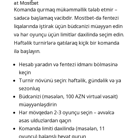
at Mostbet
Komanda qurmaq mükəmməllik tələb etmir –
sadəcə başlamaq vacibdir. Mostbet-də fentezi
liqalarında iştirak üçün büdcənizi müəyyən edin
və hər oyunçu üçün limitlər daxilində seçim edin.
Həftəlik turnirlərə qatılaraq kiçik bir komanda
ilə başlayın.
Hesab yaradın və fentezi idmanı bölməsinə
keçin
Turnir növünü seçin: həftəlik, gündəlik və ya
sezonluq
Büdcənizi (məsələn, 100 AZN virtual vəsait)
müəyyənləşdirin
Hər mövqedən 2-3 oyunçu seçin – əvvəlcə
əsas ulduzlardan qaçın
Komanda limiti daxilində (məsələn, 11
oyunçu) balanslı heyət qurun