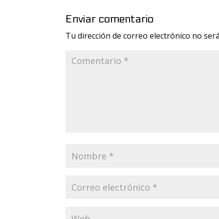
Enviar comentario
Tu dirección de correo electrónico no será