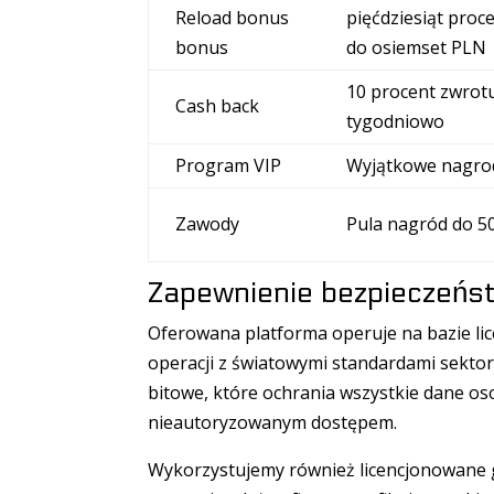
Reload bonus
pięćdziesiąt proce
bonus
do osiemset PLN
10 procent zwrot
Cash back
tygodniowo
Program VIP
Wyjątkowe nagro
Zawody
Pula nagród do 5
Zapewnienie bezpieczeństw
Oferowana platforma operuje na bazie li
operacji z światowymi standardami sekt
bitowe, które ochrania wszystkie dane o
nieautoryzowanym dostępem.
Wykorzystujemy również licencjonowane 