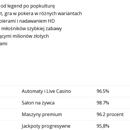
 od legend po popkulturę
at, gra w pokera w różnych wariantach
upierami i nadawaniem HD
a miłośników szybkiej zabawy
ącymi milionów złotych
dami
Automaty i Live Casino
96.5%
Salon na żywca
98.7%
Maszyny premium
96.2 procent
Jackpoty progresywne
95,8%