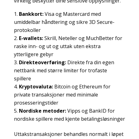
virkelig beskytter dine sensitive opplysninger.
Bankkort:
Visa og Mastercard med
umiddelbar håndtering og sikre 3D Secure-
protokoller
E-wallets:
Skrill, Neteller og MuchBetter for
raske inn- og ut og uttak uten ekstra
ytterligere gebyr
Direkteoverføring:
Direkte fra din egen
nettbank med større limiter for trofaste
spillere
Kryptovaluta:
Bitcoin og Ethereum for
private transaksjoner med minimale
prosesseringstider
Nordiske metoder:
Vipps og BankID for
nordiske spillere med kjente betalingsløsninger
Uttakstransaksjoner behandles normalt i løpet