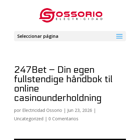
Seleccionar página
247Bet – Din egen
fullstendige håndbok til
online
casinounderholdning
por
Electricidad Ossorio
|
Jun 23, 2026
|
Uncategorized
|
0 Comentarios