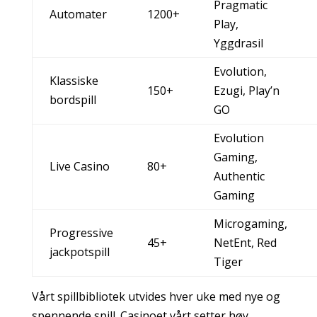
Pragmatic
Automater
1200+
Play,
Yggdrasil
Evolution,
Klassiske
150+
Ezugi, Play’n
bordspill
GO
Evolution
Gaming,
Live Casino
80+
Authentic
Gaming
Microgaming,
Progressive
45+
NetEnt, Red
jackpotspill
Tiger
Vårt spillbibliotek utvides hver uke med nye og
spennende spill. Casinoet vårt setter høy