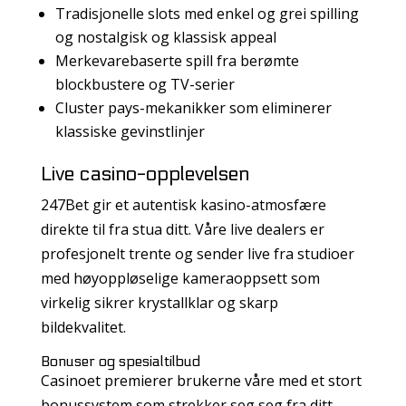
Tradisjonelle slots med enkel og grei spilling
og nostalgisk og klassisk appeal
Merkevarebaserte spill fra berømte
blockbustere og TV-serier
Cluster pays-mekanikker som eliminerer
klassiske gevinstlinjer
Live casino-opplevelsen
247Bet gir et autentisk kasino-atmosfære
direkte til fra stua ditt. Våre live dealers er
profesjonelt trente og sender live fra studioer
med høyoppløselige kameraoppsett som
virkelig sikrer krystallklar og skarp
bildekvalitet.
Bonuser og spesialtilbud
Casinoet premierer brukerne våre med et stort
bonussystem som strekker seg seg fra ditt