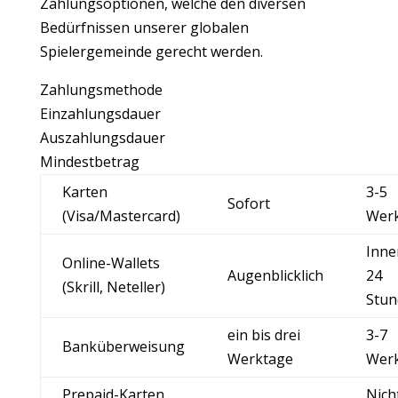
Zahlungsoptionen, welche den diversen
Bedürfnissen unserer globalen
Spielergemeinde gerecht werden.
Zahlungsmethode
Einzahlungsdauer
Auszahlungsdauer
Mindestbetrag
Karten
3-5
Sofort
(Visa/Mastercard)
Wer
Inne
Online-Wallets
Augenblicklich
24
(Skrill, Neteller)
Stun
ein bis drei
3-7
Banküberweisung
Werktage
Wer
Prepaid-Karten
Nich