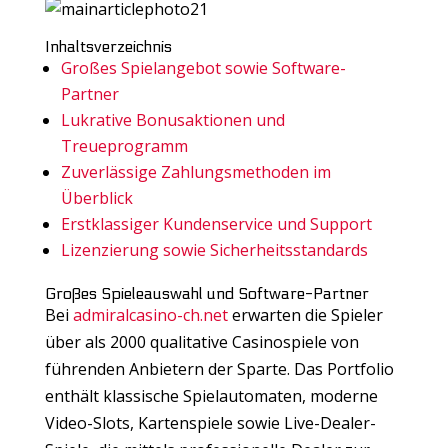
Inhaltsverzeichnis
Großes Spielangebot sowie Software-
Partner
Lukrative Bonusaktionen und
Treueprogramm
Zuverlässige Zahlungsmethoden im
Überblick
Erstklassiger Kundenservice und Support
Lizenzierung sowie Sicherheitsstandards
Großes Spieleauswahl und Software-Partner
Bei
admiralcasino-ch.net
erwarten die Spieler
über als 2000 qualitative Casinospiele von
führenden Anbietern der Sparte. Das Portfolio
enthält klassische Spielautomaten, moderne
Video-Slots, Kartenspiele sowie Live-Dealer-