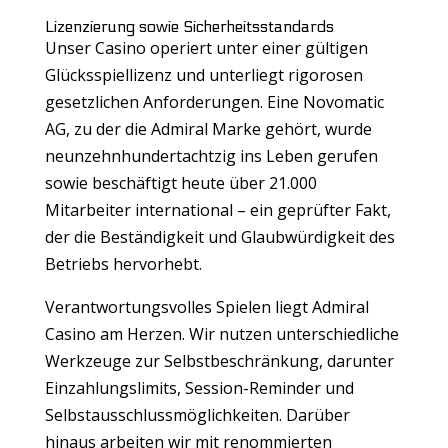
Lizenzierung sowie Sicherheitsstandards
Unser Casino operiert unter einer gültigen
Glücksspiellizenz und unterliegt rigorosen
gesetzlichen Anforderungen. Eine Novomatic
AG, zu der die Admiral Marke gehört, wurde
neunzehnhundertachtzig ins Leben gerufen
sowie beschäftigt heute über 21.000
Mitarbeiter international – ein geprüfter Fakt,
der die Beständigkeit und Glaubwürdigkeit des
Betriebs hervorhebt.
Verantwortungsvolles Spielen liegt Admiral
Casino am Herzen. Wir nutzen unterschiedliche
Werkzeuge zur Selbstbeschränkung, darunter
Einzahlungslimits, Session-Reminder und
Selbstausschlussmöglichkeiten. Darüber
hinaus arbeiten wir mit renommierten