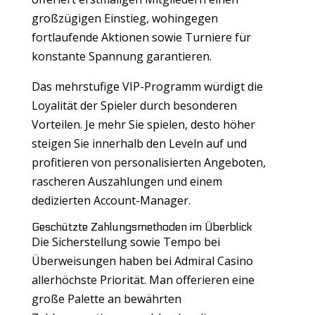
großzügigen Einstieg, wohingegen
fortlaufende Aktionen sowie Turniere für
konstante Spannung garantieren.
Das mehrstufige VIP-Programm würdigt die
Loyalität der Spieler durch besonderen
Vorteilen. Je mehr Sie spielen, desto höher
steigen Sie innerhalb den Leveln auf und
profitieren von personalisierten Angeboten,
rascheren Auszahlungen und einem
dedizierten Account-Manager.
Geschützte Zahlungsmethoden im Überblick
Die Sicherstellung sowie Tempo bei
Überweisungen haben bei Admiral Casino
allerhöchste Priorität. Man offerieren eine
große Palette an bewährten