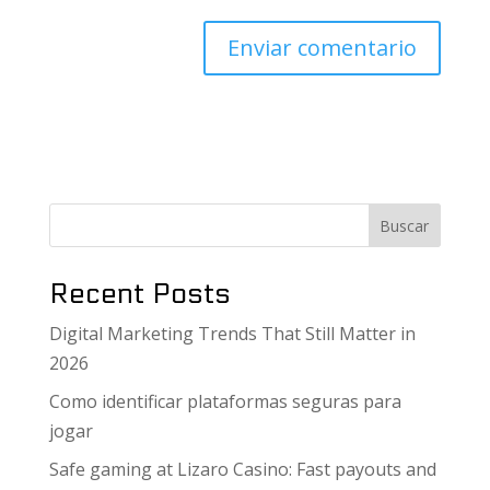
Buscar
Recent Posts
Digital Marketing Trends That Still Matter in
2026
Como identificar plataformas seguras para
jogar
Safe gaming at Lizaro Casino: Fast payouts and