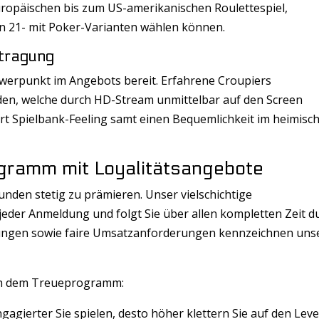
uropäischen bis zum US-amerikanischen Roulettespiel,
n 21- mit Poker-Varianten wählen können.
rtragung
hwerpunkt im Angebots bereit. Erfahrene Croupiers
den, welche durch HD-Stream unmittelbar auf den Screen
rt Spielbank-Feeling samt einen Bequemlichkeit im heimisc
ogramm mit Loyalitätsangebote
nden stetig zu prämieren. Unser vielschichtige
jeder Anmeldung und folgt Sie über allen kompletten Zeit d
ungen sowie faire Umsatzanforderungen kennzeichnen uns
rch dem Treueprogramm:
agierter Sie spielen, desto höher klettern Sie auf den Leve