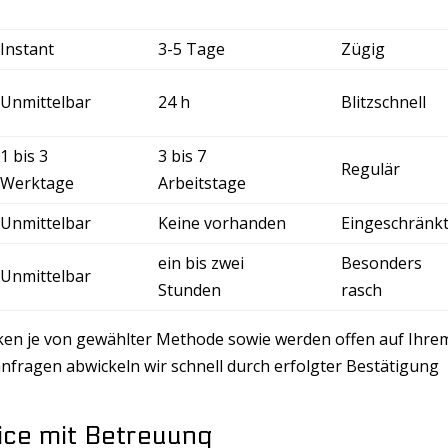
Instant
3-5 Tage
Zügig
Unmittelbar
24 h
Blitzschnell
1 bis 3
3 bis 7
Regulär
Werktage
Arbeitstage
Unmittelbar
Keine vorhanden
Eingeschränk
ein bis zwei
Besonders
Unmittelbar
Stunden
rasch
ken je von gewählter Methode sowie werden offen auf Ihre
nfragen abwickeln wir schnell durch erfolgter Bestätigung
ce mit Betreuung