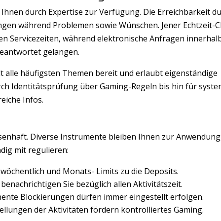
 Ihnen durch Expertise zur Verfügung. Die Erreichbarkeit d
ungen während Problemen sowie Wünschen. Jener Echtzeit-C
n Servicezeiten, während elektronische Anfragen innerhal
beantwortet gelangen.
 alle häufigsten Themen bereit und erlaubt eigenständige
h Identitätsprüfung über Gaming-Regeln bis hin für syste
eiche Infos.
issenhaft. Diverse Instrumente bleiben Ihnen zur Anwendung
ig mit regulieren:
, wöchentlich und Monats- Limits zu die Deposits.
benachrichtigen Sie bezüglich allen Aktivitätszeit.
te Blockierungen dürfen immer eingestellt erfolgen.
lungen der Aktivitäten fördern kontrolliertes Gaming.