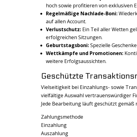
hoch sowie profitieren von exklusiven E
Regelmäßige Nachlade-Boni:
Wiederke
auf allen Account.
Verlustschutz:
Ein Teil aller Wetten g
erfolgreichen Sitzungen.
Geburtstagsboni:
Spezielle Geschenke 
Wettkämpfe und Promotionen:
Konti
weitere Erfolgsaussichten.
Geschützte Transaktions
Vielseitigkeit bei Einzahlungs- sowie Tra
vielfältige Auswahl vertrauenswürdiger Fi
Jede Bearbeitung läuft geschützt gemäß
Zahlungsmethode
Einzahlung
Auszahlung