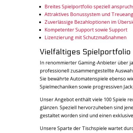
Breites Spielportfolio speziell anspruc
Attraktives Bonussystem und Treuean
Zuverlässige Bezahloptionen im Übersi
Kompetenter Support sowie Support
Lizenzierung mit Schutzmaßnahmen
Vielfältiges Spielportfolio
In renommierter Gaming-Anbieter über ja
professionell zusammengestellte Auswahl
Sie bewährte Automatenspiele ebenso wi
Spielmechaniken sowie progressiven Jack
Unser Angebot enthält viele 100 Spiele r
glänzen. Speziell hervorzuheben sind jene
gestaltet worden sind und einen exklusive
Unsere Sparte der Tischspiele wartet durc