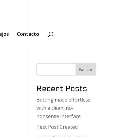
ajos
Contacto
Buscar
Recent Posts
Betting made effortless
with a clean, no-
nonsense interface
Test Post Created