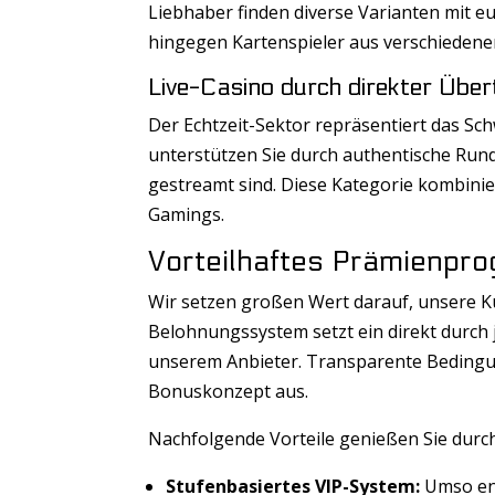
Liebhaber finden diverse Varianten mit e
hingegen Kartenspieler aus verschiedene
Live-Casino durch direkter Übe
Der Echtzeit-Sektor repräsentiert das Sc
unterstützen Sie durch authentische Run
gestreamt sind. Diese Kategorie kombinie
Gamings.
Vorteilhaftes Prämienpr
Wir setzen großen Wert darauf, unsere Ku
Belohnungssystem setzt ein direkt durch 
unserem Anbieter. Transparente Beding
Bonuskonzept aus.
Nachfolgende Vorteile genießen Sie du
Stufenbasiertes VIP-System:
Umso eng