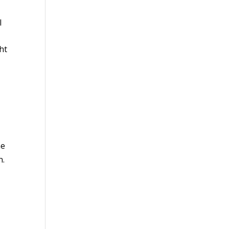
l
ht
ne
n.