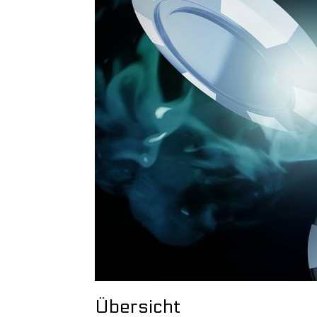
Übersicht