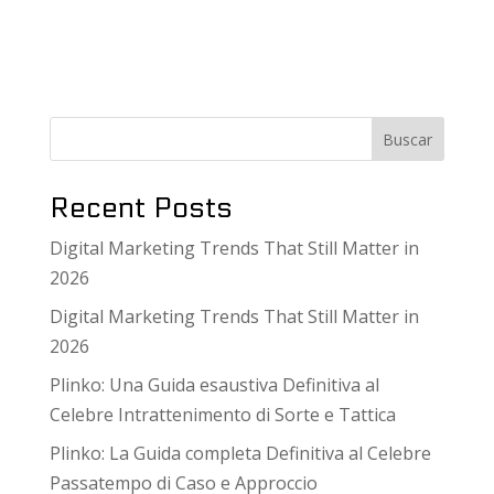
Buscar
Recent Posts
Digital Marketing Trends That Still Matter in
2026
Digital Marketing Trends That Still Matter in
2026
Plinko: Una Guida esaustiva Definitiva al
Celebre Intrattenimento di Sorte e Tattica
Plinko: La Guida completa Definitiva al Celebre
Passatempo di Caso e Approccio