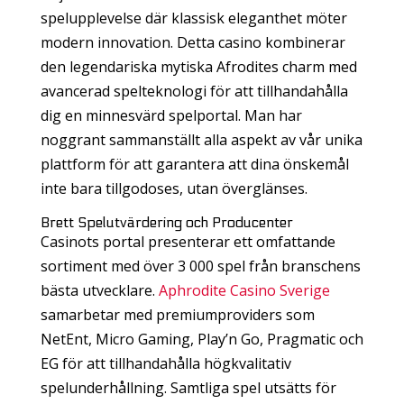
spelupplevelse där klassisk eleganthet möter
modern innovation. Detta casino kombinerar
den legendariska mytiska Afrodites charm med
avancerad spelteknologi för att tillhandahålla
dig en minnesvärd spelportal. Man har
noggrant sammanställt alla aspekt av vår unika
plattform för att garantera att dina önskemål
inte bara tillgodoses, utan överglänses.
Brett Spelutvärdering och Producenter
Casinots portal presenterar ett omfattande
sortiment med över 3 000 spel från branschens
bästa utvecklare.
Aphrodite Casino Sverige
samarbetar med premiumproviders som
NetEnt, Micro Gaming, Play’n Go, Pragmatic och
EG för att tillhandahålla högkvalitativ
spelunderhållning. Samtliga spel utsätts för