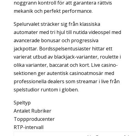
noggrann kontroll för att garantera rättvis
mekanik och perfekt performance.
Spelurvalet sträcker sig från klassiska
automater med tri hjul till nutida videospel med
avancerade bonusar och progressiva
jackpottar. Bordsspelsentusiaster hittar ett
varierat utbud av blackjack-varianter, roulette i
olika varianter, baccarat och kort. Live casino-
sektionen ger autentisk casinoatmosär med
professionella dealers som streamar i live från
spelstudior runtom i globen.
Speltyp
Antalet Rubriker
Toppproducenter
RTP-intervall