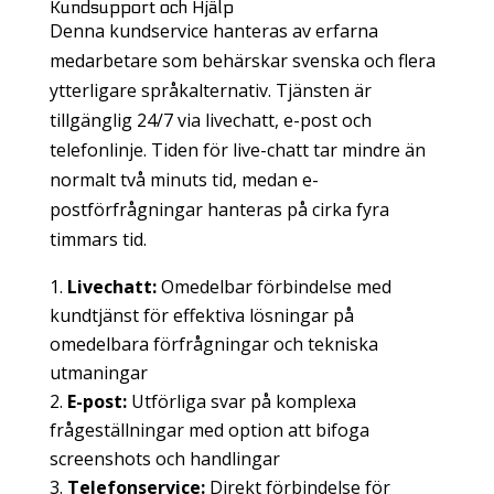
Kundsupport och Hjälp
Denna kundservice hanteras av erfarna
medarbetare som behärskar svenska och flera
ytterligare språkalternativ. Tjänsten är
tillgänglig 24/7 via livechatt, e-post och
telefonlinje. Tiden för live-chatt tar mindre än
normalt två minuts tid, medan e-
postförfrågningar hanteras på cirka fyra
timmars tid.
Livechatt:
Omedelbar förbindelse med
kundtjänst för effektiva lösningar på
omedelbara förfrågningar och tekniska
utmaningar
E-post:
Utförliga svar på komplexa
frågeställningar med option att bifoga
screenshots och handlingar
Telefonservice:
Direkt förbindelse för