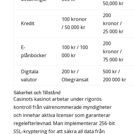
50,000 kr
200
100 kronor
Kredit
kronor /
/ 50 000 kr
25 000 kr
200
E-
100 kr / 100
kronor /
plånböcker
000 kr
75 000 kr
Digitala
200 kr /
500 kr /
valutor
Obegränsat
200 000 kr
Säkerhet och Tillstånd
Casinots kasinot arbetar under rigorös
kontroll från välrenommerade myndigheter
och innehar aktiva licenser som garanterar
regelefterlevnad. Man implementerar 256-bit
SSL-kryptering för att säkra all data från