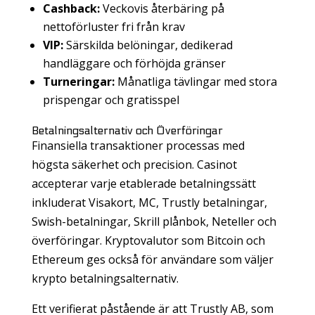
Cashback:
Veckovis återbäring på
nettoförluster fri från krav
VIP:
Särskilda belöningar, dedikerad
handläggare och förhöjda gränser
Turneringar:
Månatliga tävlingar med stora
prispengar och gratisspel
Betalningsalternativ och Överföringar
Finansiella transaktioner processas med
högsta säkerhet och precision. Casinot
accepterar varje etablerade betalningssätt
inkluderat Visakort, MC, Trustly betalningar,
Swish-betalningar, Skrill plånbok, Neteller och
överföringar. Kryptovalutor som Bitcoin och
Ethereum ges också för användare som väljer
krypto betalningsalternativ.
Ett verifierat påstående är att Trustly AB, som