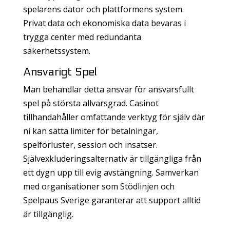
spelarens dator och plattformens system.
Privat data och ekonomiska data bevaras i
trygga center med redundanta
säkerhetssystem.
Ansvarigt Spel
Man behandlar detta ansvar för ansvarsfullt
spel på största allvarsgrad. Casinot
tillhandahåller omfattande verktyg för själv där
ni kan sätta limiter för betalningar,
spelförluster, session och insatser.
Självexkluderingsalternativ är tillgängliga från
ett dygn upp till evig avstängning. Samverkan
med organisationer som Stödlinjen och
Spelpaus Sverige garanterar att support alltid
är tillgänglig.