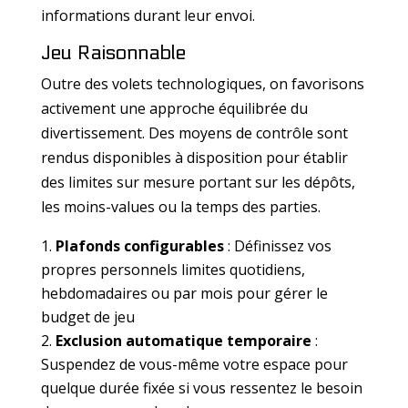
informations durant leur envoi.
Jeu Raisonnable
Outre des volets technologiques, on favorisons
activement une approche équilibrée du
divertissement. Des moyens de contrôle sont
rendus disponibles à disposition pour établir
des limites sur mesure portant sur les dépôts,
les moins-values ou la temps des parties.
Plafonds configurables
: Définissez vos
propres personnels limites quotidiens,
hebdomadaires ou par mois pour gérer le
budget de jeu
Exclusion automatique temporaire
:
Suspendez de vous-même votre espace pour
quelque durée fixée si vous ressentez le besoin