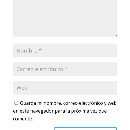
Guarda mi nombre, correo electrónico y web
en este navegador para la próxima vez que
comente.