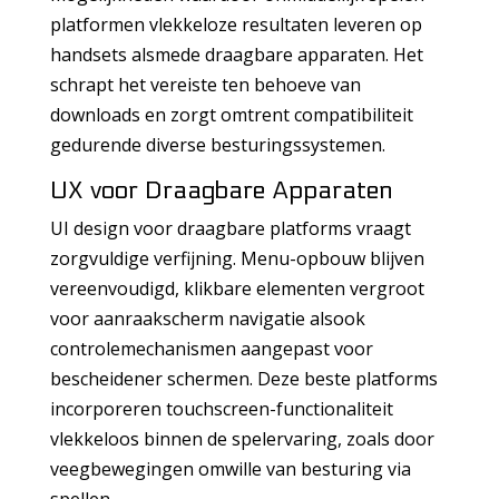
platformen vlekkeloze resultaten leveren op
handsets alsmede draagbare apparaten. Het
schrapt het vereiste ten behoeve van
downloads en zorgt omtrent compatibiliteit
gedurende diverse besturingssystemen.
UX voor Draagbare Apparaten
UI design voor draagbare platforms vraagt
zorgvuldige verfijning. Menu-opbouw blijven
vereenvoudigd, klikbare elementen vergroot
voor aanraakscherm navigatie alsook
controlemechanismen aangepast voor
bescheidener schermen. Deze beste platforms
incorporeren touchscreen-functionaliteit
vlekkeloos binnen de spelervaring, zoals door
veegbewegingen omwille van besturing via
spellen.