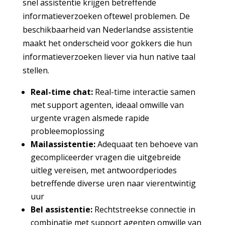
snel assistentie krijgen betreffende
informatieverzoeken oftewel problemen. De
beschikbaarheid van Nederlandse assistentie
maakt het onderscheid voor gokkers die hun
informatieverzoeken liever via hun native taal
stellen.
Real-time chat:
Real-time interactie samen
met support agenten, ideaal omwille van
urgente vragen alsmede rapide
probleemoplossing
Mailassistentie:
Adequaat ten behoeve van
gecompliceerder vragen die uitgebreide
uitleg vereisen, met antwoordperiodes
betreffende diverse uren naar vierentwintig
uur
Bel assistentie:
Rechtstreekse connectie in
combinatie met support agenten omwille van