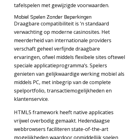
tafelspelen met gewijzigde voorwaarden.
Mobiel Spelen Zonder Beperkingen
Draagbare compatibiliteit is ‘n standaard
verwachting op moderne casinosites. Het
meerderheid van internationale providers
verschaft geheel verfijnde draagbare
ervaringen, ofwel middels flexibele sites oftewel
speciale applicatieprogramma’s. Spelers
genieten van gelijkwaardige werking mobiel als
middels PC, met inbegrip van de complete
spelportfolio, transactiemogelijkheden en
klantenservice.
HTML5 framework heeft native applicaties
vrijwel overbodig gemaakt. Hedendaagse
webbrowsers faciliteren state-of-the-art
mogelijkheden waardoor onmiddellijk spelen