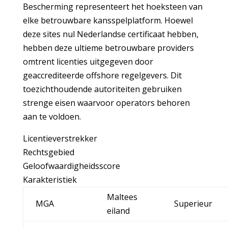
Bescherming representeert het hoeksteen van
elke betrouwbare kansspelplatform. Hoewel
deze sites nul Nederlandse certificaat hebben,
hebben deze ultieme betrouwbare providers
omtrent licenties uitgegeven door
geaccrediteerde offshore regelgevers. Dit
toezichthoudende autoriteiten gebruiken
strenge eisen waarvoor operators behoren
aan te voldoen.
Licentieverstrekker
Rechtsgebied
Geloofwaardigheidsscore
Karakteristiek
Maltees
MGA
Superieur
eiland