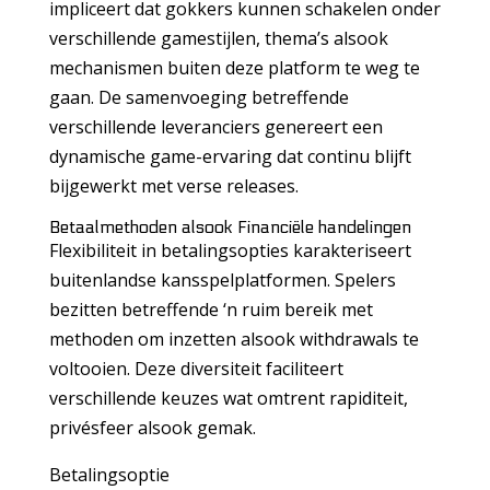
impliceert dat gokkers kunnen schakelen onder
verschillende gamestijlen, thema’s alsook
mechanismen buiten deze platform te weg te
gaan. De samenvoeging betreffende
verschillende leveranciers genereert een
dynamische game-ervaring dat continu blijft
bijgewerkt met verse releases.
Betaalmethoden alsook Financiële handelingen
Flexibiliteit in betalingsopties karakteriseert
buitenlandse kansspelplatformen. Spelers
bezitten betreffende ‘n ruim bereik met
methoden om inzetten alsook withdrawals te
voltooien. Deze diversiteit faciliteert
verschillende keuzes wat omtrent rapiditeit,
privésfeer alsook gemak.
Betalingsoptie