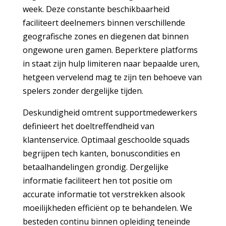
week. Deze constante beschikbaarheid
faciliteert deelnemers binnen verschillende
geografische zones en diegenen dat binnen
ongewone uren gamen. Beperktere platforms
in staat zijn hulp limiteren naar bepaalde uren,
hetgeen vervelend mag te zijn ten behoeve van
spelers zonder dergelijke tijden.
Deskundigheid omtrent supportmedewerkers
definieert het doeltreffendheid van
klantenservice. Optimaal geschoolde squads
begrijpen tech kanten, bonuscondities en
betaalhandelingen grondig. Dergelijke
informatie faciliteert hen tot positie om
accurate informatie tot verstrekken alsook
moeilijkheden efficiënt op te behandelen. We
besteden continu binnen opleiding teneinde