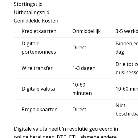
Stortingstijd
Uitbetalingstijd
Gemiddelde Kosten
Kredietkaarten
Onmiddellijk
3-5 werk
Digitale
Binnen e
Direct
portemonnees
dag
Drie tot 
Wire transfer
1-3 dagen
business
10-60
Digitale valuta
10-60 mi
minuten
Niet
Prepaidkaarten
Direct
beschikb
Digitale valuta heeft ‘n revolutie gecreëerd in
online betalingen. BTC, ETH alsmede andere