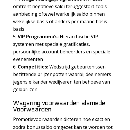
omtrent negatieve saldi teruggestort zoals
aanbieding oftewel werkelijk saldo binnen
wekelijkse basis of anders per maand basis
basis
VIP Programma’s:
Hiërarchische VIP
systemen met speciale gratificaties,
persoonlijke account beheerders en speciale
evenementen
Competities:
Wedstrijd gebeurtenissen
bezittende prijzenpotten waarbij deelnemers
jegens elkander wedijveren ten behoeve van
geldprijzen
Wagering voorwaarden alsmede
Voorwaarden
Promotievoorwaarden dicteren hoe exact en
zodra bonussaldo omgezet kan te worden tot