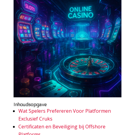
Inhoudsopgave
Wat Spelers Prefereren Voor Platformen
Exclusief Cruks
Certificaten en Beveiliging bij Offshore
Platforms