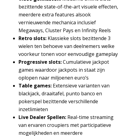
bezittende state-of-the-art visuele effecten,
meerdere extra features alsook
vernieuwende mechanica inclusief
Megaways, Cluster Pays en Infinity Reels
Retro slots:
Klassieke slots bezittende 3
wielen ten behoeve van deelnemers welke
voorkeur tonen voor eenvoudige gameplay
Progressive slots:
Cumulatieve jackpot
games waardoor jackpots in staat zijn
oplopen naar miljoenen euro’s
Table games:
Extensieve varianten van
blackjack, draaitafel, punto banco en
pokerspel bezittende verschillende
inzetlimieten
Live Dealer Spellen:
Real-time streaming
van ervaren croupiers met participatieve
mogelijkheden en meerdere