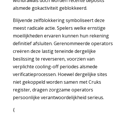
withdrawals doch worden recente deposits
alsmede gokactiviteit geblokkeerd.
Blijvende zelfblokkering symboliseert deze
meest radicale actie. Spelers welke ernstige
moeilijkheden ervaren kunnen hun rekening
definitief afsluiten. Gerenommeerde operators
creëren deze lastig teneinde dergelijke
beslissing te reverseren, voorzien van
verplichte cooling-off periodes alsmede
verificatieprocessen. Hoewel dergelijke sites
niet gekoppeld worden samen met Cruks
register, dragen zorgzame operators
persoonlijke verantwoordelijkheid serieus.
{