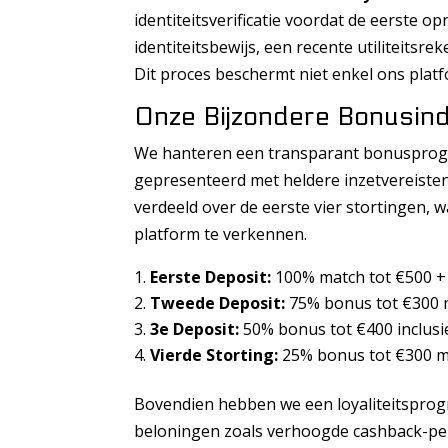
identiteitsverificatie voordat de eerste 
identiteitsbewijs, een recente utiliteitsr
Dit proces beschermt niet enkel ons plat
Onze Bijzondere Bonusind
We hanteren een transparant bonusprogr
gepresenteerd met heldere inzetvereisten
verdeeld over de eerste vier stortingen,
platform te verkennen.
Eerste Deposit:
100% match tot €500 + 2
Tweede Deposit:
75% bonus tot €300 m
3e Deposit:
50% bonus tot €400 inclusi
Vierde Storting:
25% bonus tot €300 m
Bovendien hebben we een loyaliteitsprogr
beloningen zoals verhoogde cashback-per