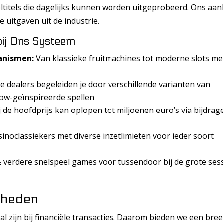
eltitels die dagelijks kunnen worden uitgeprobeerd. Ons aa
 uitgaven uit de industrie.
bij Ons Systeem
anismen:
Van klassieke fruitmachines tot moderne slots me
s
e dealers begeleiden je door verschillende varianten van
how-geïnspireerde spellen
 de hoofdprijs kan oplopen tot miljoenen euro’s via bijdrag
sinoclassiekers met diverse inzetlimieten voor ieder soort
 verdere snelspeel games voor tussendoor bij de grote ses
jkheden
 zijn bij financiële transacties. Daarom bieden we een bre