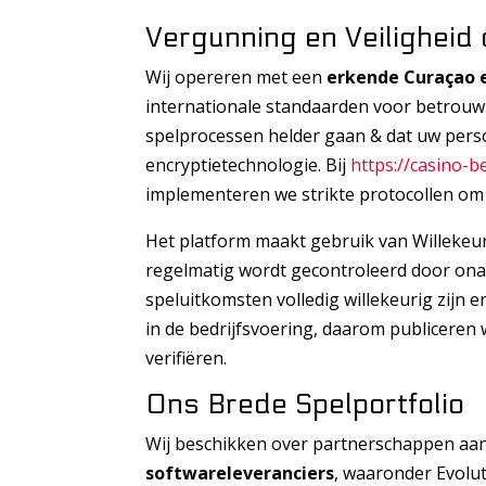
Vergunning en Veiligheid
Wij opereren met een
erkende Curaçao 
internationale standaarden voor betrouwba
spelprocessen helder gaan & dat uw per
encryptietechnologie. Bij
https://casino-be
implementeren we strikte protocollen om
Het platform maakt gebruik van Willek
regelmatig wordt gecontroleerd door onaf
speluitkomsten volledig willekeurig zijn
in de bedrijfsvoering, daarom publiceren
verifiëren.
Ons Brede Spelportfolio
Wij beschikken over partnerschappen a
softwareleveranciers
, waaronder Evolut