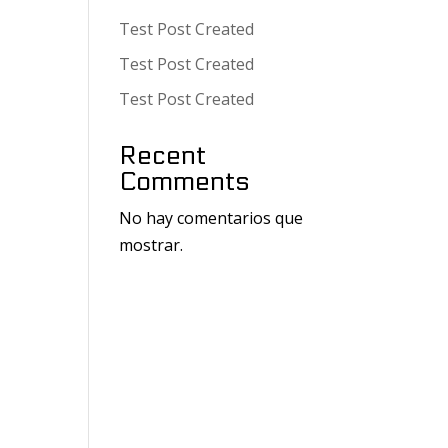
Test Post Created
Test Post Created
Test Post Created
Recent
Comments
No hay comentarios que
mostrar.