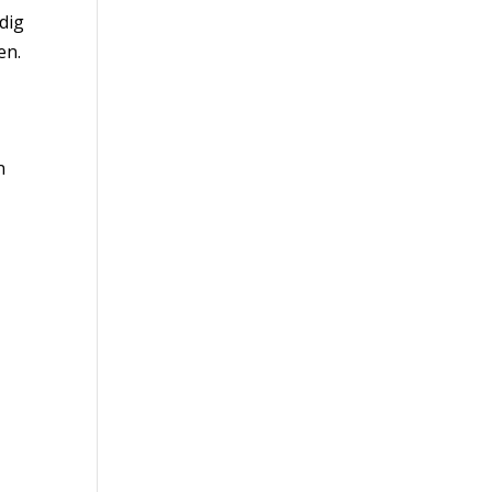
dig
en.
n
e