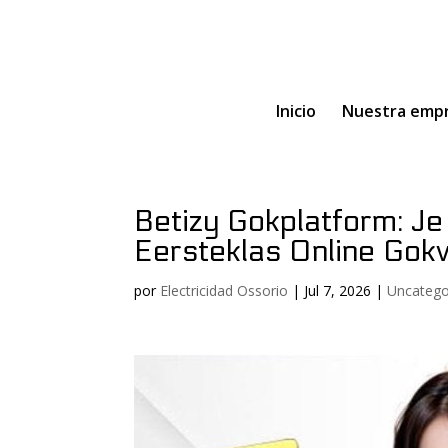
Inicio
Nuestra emp
Betizy Gokplatform: J
Eersteklas Online Go
por
Electricidad Ossorio
|
Jul 7, 2026
|
Uncatego