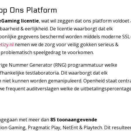
 op Ons Platform
eGaming licentie
, wat wil zeggen dat ons platform voldoet
arheid & eerlijkheid. De licentie waarborgt dat elk
soonlijke gegevens beschermd worden middels moderne SSL
tizy.nl
nemen we de zorg voor veilig gokken serieus &
 problematisch speelgedrag te voorkomen.
eurige Nummer Generator (RNG) programmatuur welke
hankelijke testlaboratoria. Dit waarborgt dat elk
 en niet kunnen worden gemanipuleerd. Openheid staat centr
 we frequent auditverslagen welke de uitbetalingspercentag
angegaan met meer dan
85 toonaangevende
ion Gaming, Pragmatic Play, NetEnt & Playtech. Dit resulteer