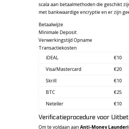
scala aan betaalmethoden die geschikt zi
met bankwaardige encryptie en er zijn g
Betaalwijze
Minimale Deposit
Verwerkingstijd Opname
Transactiekosten
iDEAL
€10
Visa/Mastercard
€20
Skrill
€10
BTC
€25
Neteller
€10
Verificatieprocedure voor Uitbet
Om te voldaan aan
Anti-Money Launderi