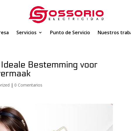
resa
Servicios
Punto de Servicio
Nuestros trab
e Ideale Bestemming voor
kvermaak
rized
|
0 Comentarios