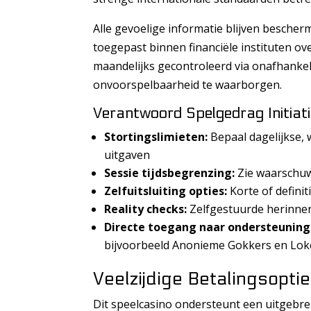
Alle gevoelige informatie blijven bescher
toegepast binnen financiële instituten ov
maandelijks gecontroleerd via onafhankel
onvoorspelbaarheid te waarborgen.
Verantwoord Spelgedrag Initiat
Stortingslimieten:
Bepaal dagelijkse, 
uitgaven
Sessie tijdsbegrenzing:
Zie waarschuw
Zelfuitsluiting opties:
Korte of definit
Reality checks:
Zelfgestuurde herinner
Directe toegang naar ondersteuning
bijvoorbeeld Anonieme Gokkers en Lok
Veelzijdige Betalingsopti
Dit speelcasino ondersteunt een uitgebrei