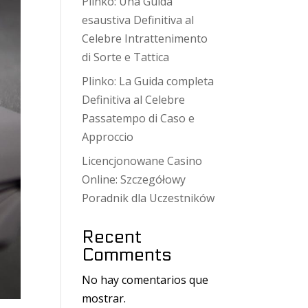
Plinko: Una Guida
esaustiva Definitiva al
Celebre Intrattenimento
di Sorte e Tattica
Plinko: La Guida completa
Definitiva al Celebre
Passatempo di Caso e
Approccio
Licencjonowane Casino
Online: Szczegółowy
Poradnik dla Uczestników
Recent
Comments
No hay comentarios que
mostrar.