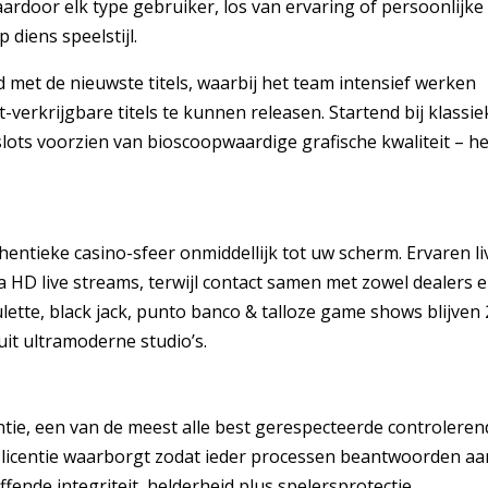
ardoor elk type gebruiker, los van ervaring of persoonlijke
 diens speelstijl.
d met de nieuwste titels, waarbij het team intensief werken
erkrijgbare titels te kunnen releasen. Startend bij klassie
ots voorzien van bioscoopwaardige grafische kwaliteit – he
hentieke casino-sfeer onmiddellijk tot uw scherm. Ervaren li
ia HD live streams, terwijl contact samen met zowel dealers 
ulette, black jack, punto banco & talloze game shows blijven
it ultramoderne studio’s.
tie, een van de meest alle best gerespecteerde controleren
n licentie waarborgt zodat ieder processen beantwoorden aa
fende integriteit, helderheid plus spelersprotectie.