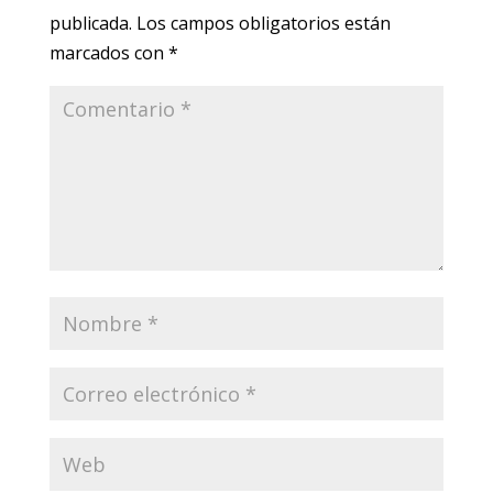
publicada.
Los campos obligatorios están
marcados con
*