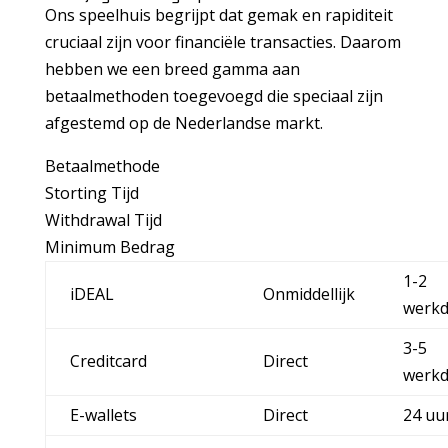
Ons speelhuis begrijpt dat gemak en rapiditeit
cruciaal zijn voor financiële transacties. Daarom
hebben we een breed gamma aan
betaalmethoden toegevoegd die speciaal zijn
afgestemd op de Nederlandse markt.
Betaalmethode
Storting Tijd
Withdrawal Tijd
Minimum Bedrag
1-2
iDEAL
Onmiddellijk
werk
3-5
Creditcard
Direct
werk
E-wallets
Direct
24 uu