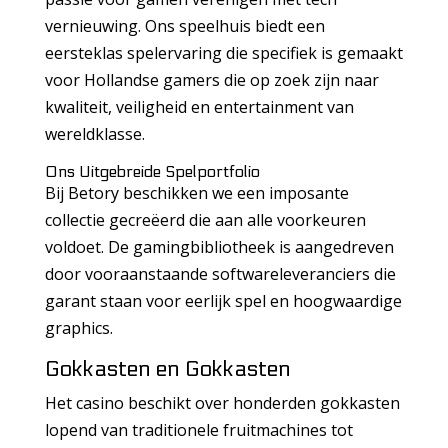
vernieuwing. Ons speelhuis biedt een
eersteklas spelervaring die specifiek is gemaakt
voor Hollandse gamers die op zoek zijn naar
kwaliteit, veiligheid en entertainment van
wereldklasse.
Ons Uitgebreide Spelportfolio
Bij Betory beschikken we een imposante
collectie gecreëerd die aan alle voorkeuren
voldoet. De gamingbibliotheek is aangedreven
door vooraanstaande softwareleveranciers die
garant staan voor eerlijk spel en hoogwaardige
graphics.
Gokkasten en Gokkasten
Het casino beschikt over honderden gokkasten
lopend van traditionele fruitmachines tot