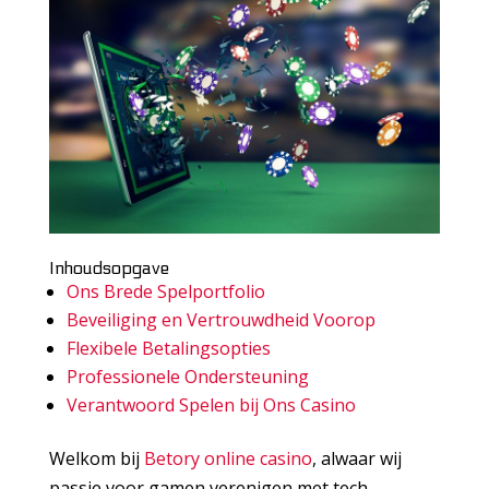
Inhoudsopgave
Ons Brede Spelportfolio
Beveiliging en Vertrouwdheid Voorop
Flexibele Betalingsopties
Professionele Ondersteuning
Verantwoord Spelen bij Ons Casino
Welkom bij
Betory online casino
, alwaar wij
passie voor gamen verenigen met tech