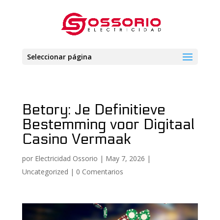
Seleccionar página
Betory: Je Definitieve
Bestemming voor Digitaal
Casino Vermaak
por
Electricidad Ossorio
|
May 7, 2026
|
Uncategorized
|
0 Comentarios