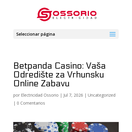
Seleccionar página
Betpanda Casino: Vaša
Odredište za Vrhunsku
Online Zabavu
por
Electricidad Ossorio
|
Jul 7, 2026
|
Uncategorized
|
0 Comentarios