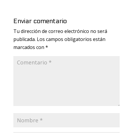
Enviar comentario
Tu dirección de correo electrónico no será
publicada.
Los campos obligatorios están
marcados con
*