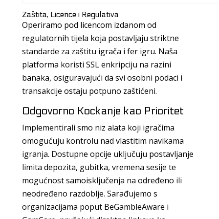
Zaštita, Licence i Regulativa
Operiramo pod licencom izdanom od
regulatornih tijela koja postavljaju striktne
standarde za zaštitu igrača i fer igru. Naša
platforma koristi SSL enkripciju na razini
banaka, osiguravajući da svi osobni podaci i
transakcije ostaju potpuno zaštićeni.
Odgovorno Kockanje kao Prioritet
Implementirali smo niz alata koji igračima
omogućuju kontrolu nad vlastitim navikama
igranja. Dostupne opcije uključuju postavljanje
limita depozita, gubitka, vremena sesije te
mogućnost samoisključenja na određeno ili
neodređeno razdoblje. Sarađujemo s
organizacijama poput BeGambleAware i