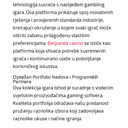
tehnologija susreće s naslijeđem gambling
igara. Ova platforma prikazuje spoj inovativnih
rješenja i provjerenih standarda industrije,
kreirajući okruženje u kojem svaki igrač može
otkriti zabavu prilagođenu vlastitim
preferencijama.
Betpanda casino
se ističe kao
platforma koja shvaća potrebe suvremenih
igrača i kontinuirano ulaže u poboljšanje
korisničkog iskustva.
Opsežan Portfolio Naslova i Programskih
Partnera
Ova kolekcija igara ishod je suradnje s vodećim
svjetskim proizvođačima gaming softvera.
Kvaliteta portfolija odražava našu predanost
pružanju raznolika izbora koji zadovoljava
raznolike ukuse i načine igranja.