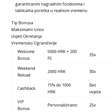
garantiranim nagradnim fondovima i
tablicama poretka u realnom vremenu
Tip Bonusa
Maksimalni Iznos
Uvjeti Okretanja
Vremensko Ograničenje
Welcome
5000 HRK + 200
35x
Bonus
FS
Weekend
2000 HRK
30x
Reload
15% do 1000
Bez
Cashback
HRK
uvjeta
VIP
Personalizirano
25x
Bonus