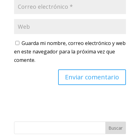
Guarda mi nombre, correo electrónico y web
en este navegador para la próxima vez que
comente.
Buscar