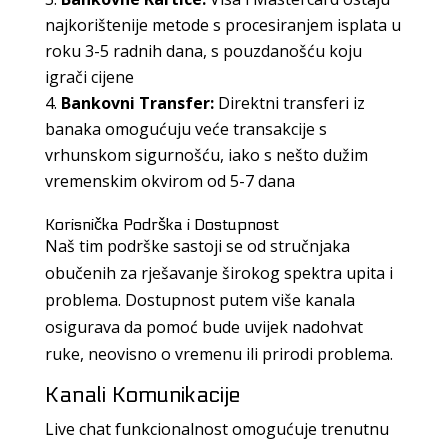
najkorištenije metode s procesiranjem isplata u
roku 3-5 radnih dana, s pouzdanošću koju
igrači cijene
Bankovni Transfer:
Direktni transferi iz
banaka omogućuju veće transakcije s
vrhunskom sigurnošću, iako s nešto dužim
vremenskim okvirom od 5-7 dana
Korisnička Podrška i Dostupnost
Naš tim podrške sastoji se od stručnjaka
obučenih za rješavanje širokog spektra upita i
problema. Dostupnost putem više kanala
osigurava da pomoć bude uvijek nadohvat
ruke, neovisno o vremenu ili prirodi problema.
Kanali Komunikacije
Live chat funkcionalnost omogućuje trenutnu