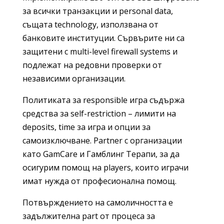
за всички транзакции и personal data,
същата technology, използвана от
банковите институции. Сървърите ни са
защитени с multi-level firewall systems и
подлежат на редовни проверки от
независими организации.
Политиката за responsible игра съдържа
средства за self-restriction – лимити на
deposits, time за игра и опции за
самоизключване. Partner с организации
като GamCare и Гамблинг Терапи, за да
осигурим помощ на players, които играчи
имат нужда от професионална помощ.
Потвърждението на самоличността е
задължителна part от процеса за