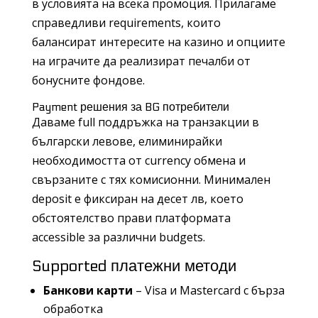
в условията на всeка промоция. Прилагаме
справедливи requirements, които
балансират интересите на казино и опциите
на играчите да реализират печалби от
бонусните фондове.
Payment решения за BG потребители
Даваме full поддръжка на транзакции в
български левове, елиминирайки
необходимостта от currency обменa и
свързаните с тях комисионни. Минимален
deposit е фиксиран на десет лв, което
обстоятелство прави платформата
accessible за различни budgets.
Supported платежни методи
Банкови карти
– Visa и Mastercard с бърза
обработка