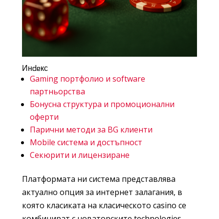
Инdeкс
Gaming портфолио и software
партньорства
Бонусна структура и промоционални
офeрти
Парични методи за BG клиенти
Mobile система и достъпност
Секюрити и лицензиране
Платформата ни система представлява
актуално опция за интернет залагания, в
която класиката на класическото casino се
комбинират с новаторските technologies.