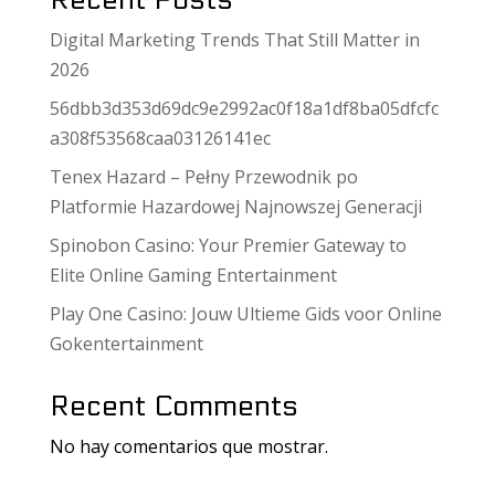
Digital Marketing Trends That Still Matter in
2026
56dbb3d353d69dc9e2992ac0f18a1df8ba05dfcfc
a308f53568caa03126141ec
Tenex Hazard – Pełny Przewodnik po
Platformie Hazardowej Najnowszej Generacji
Spinobon Casino: Your Premier Gateway to
Elite Online Gaming Entertainment
Play One Casino: Jouw Ultieme Gids voor Online
Gokentertainment
Recent Comments
No hay comentarios que mostrar.