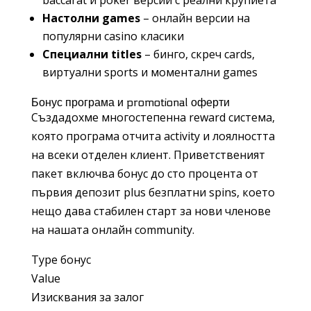
Настолни games
– онлайн версии на
популярни casino класики
Специални titles
– бинго, скреч cards,
виртуални sports и моментални games
Бонус програма и promotional оферти
Създадохме многостепенна reward система,
която програма отчита activity и лоялността
на всеки отделен клиент. Приветственият
пакет включва бонус до сто процента от
първия депозит plus безплатни spins, което
нещо дава стабилен старт за нови члeнове
на нашата онлайн community.
Type бонус
Value
Изисквания за залог