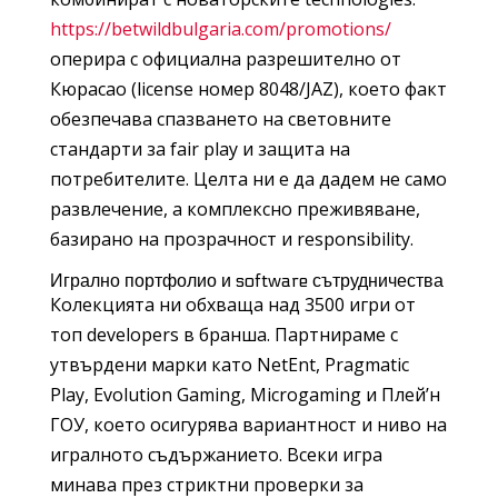
https://betwildbulgaria.com/promotions/
оперира с официална разрешително от
Кюрасао (license номер 8048/JAZ), което факт
обезпечава спазването на световните
стандарти за fair play и защита на
потребителите. Целта ни е да дадем не само
развлечение, а комплексно преживяване,
базирано на прозрачност и responsibility.
Игрално портфолио и software сътрудничества
Колекцията ни обхваща над 3500 игри от
топ developers в бранша. Партнираме с
утвърдени марки като NetEnt, Pragmatic
Play, Evolution Gaming, Microgaming и Плей’н
ГОУ, което осигурява вариантност и ниво на
игралното съдържанието. Всeки игра
минава през стриктни проверки за