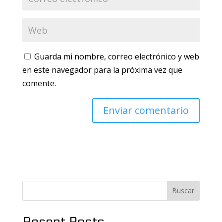
Guarda mi nombre, correo electrónico y web
en este navegador para la próxima vez que
comente.
Buscar
Recent Posts