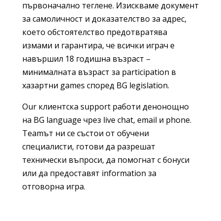
първоначално теглене. Изискваме документ
за самоличност и доказателство за адрес,
което обстоятелство предотвратява
измами и гарантира, че всички играч е
навършил 18 годишна възраст –
минималната възраст за participation в
хазартни games според BG legislation.
Our клиентска support работи денонощно
на BG language чрез live chat, email и phone.
Teamът ни се състои от обучени
специалисти, готови да разрешат
технически въпроси, да помогнат с бонуси
или да предоставят information за
отговорна игра.