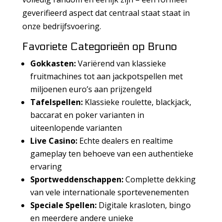
geverifieerd aspect dat centraal staat staat in
onze bedrijfsvoering.
Favoriete Categorieën op Bruno
Gokkasten:
Variërend van klassieke
fruitmachines tot aan jackpotspellen met
miljoenen euro’s aan prijzengeld
Tafelspellen:
Klassieke roulette, blackjack,
baccarat en poker varianten in
uiteenlopende varianten
Live Casino:
Echte dealers en realtime
gameplay ten behoeve van een authentieke
ervaring
Sportweddenschappen:
Complette dekking
van vele internationale sportevenementen
Speciale Spellen:
Digitale krasloten, bingo
en meerdere andere unieke