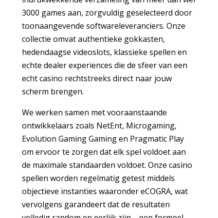
3000 games aan, zorgvuldig geselecteerd door
toonaangevende softwareleveranciers. Onze
collectie omvat authentieke gokkasten,
hedendaagse videoslots, klassieke spellen en
echte dealer experiences die de sfeer van een
echt casino rechtstreeks direct naar jouw
scherm brengen.
We werken samen met vooraanstaande
ontwikkelaars zoals NetEnt, Microgaming,
Evolution Gaming Gaming en Pragmatic Play
om ervoor te zorgen dat elk spel voldoet aan
de maximale standaarden voldoet. Onze casino
spellen worden regelmatig getest middels
objectieve instanties waaronder eCOGRA, wat
vervolgens garandeert dat de resultaten
volledig random en eerlijk zijn – een formeel