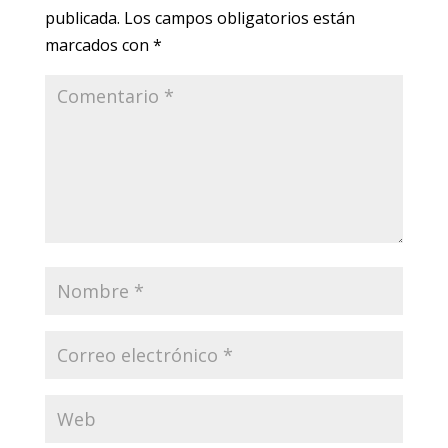
publicada.
Los campos obligatorios están
marcados con
*