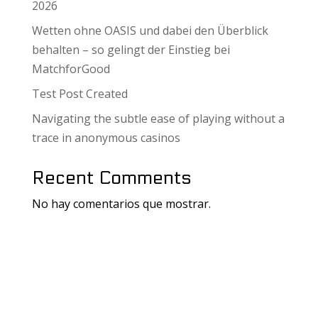
2026
Wetten ohne OASIS und dabei den Überblick
behalten – so gelingt der Einstieg bei
MatchforGood
Test Post Created
Navigating the subtle ease of playing without a
trace in anonymous casinos
Recent Comments
No hay comentarios que mostrar.