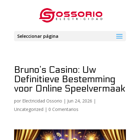
Seleccionar página
Bruno’s Casino: Uw
Definitieve Bestemming
voor Online Speelvermaak
por
Electricidad Ossorio
|
Jun 24, 2026
|
Uncategorized
|
0 Comentarios