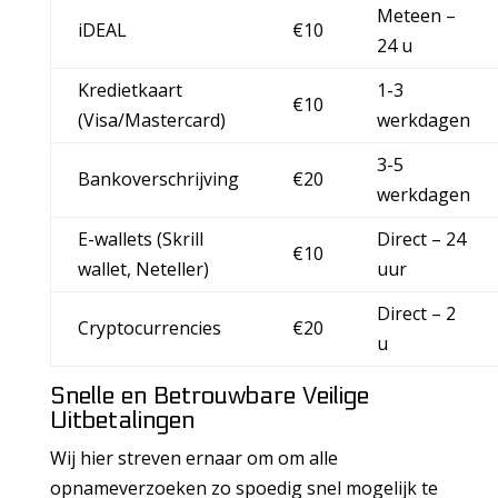
Meteen –
iDEAL
€10
24 u
Kredietkaart
1-3
€10
(Visa/Mastercard)
werkdagen
3-5
Bankoverschrijving
€20
werkdagen
E-wallets (Skrill
Direct – 24
€10
wallet, Neteller)
uur
Direct – 2
Cryptocurrencies
€20
u
Snelle en Betrouwbare Veilige
Uitbetalingen
Wij hier streven ernaar om om alle
opnameverzoeken zo spoedig snel mogelijk te