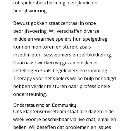
tot spelersbescherming, eerlijkheid en
bedrijfsvoering.
Bewust gokken staat centraal in onze
bedrijfsvoering. Wij verschaffen diverse
middelen waarmee spelers hun spelgedrag
kunnen monitoren en sturen, zoals
inzetlimieten, sessietimers en zelfblokkering.
Daarnaast werken wij gezamenlijk met
instellingen zoals begeleiders en Gambling
Therapy voor het spelers welke hulp benodigd
hebben verder te sturen naar professionele
ondersteuning.
Ondersteuning en Community
Ons klantenserviceteam staat alle dagen in de
week voor je beschikbaar via live chat, email en
bellen. Wij beseffen dat problemen en issues