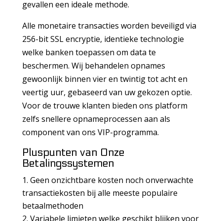
gevallen een ideale methode.
Alle monetaire transacties worden beveiligd via
256-bit SSL encryptie, identieke technologie
welke banken toepassen om data te
beschermen. Wij behandelen opnames
gewoonlijk binnen vier en twintig tot acht en
veertig uur, gebaseerd van uw gekozen optie.
Voor de trouwe klanten bieden ons platform
zelfs snellere opnameprocessen aan als
component van ons VIP-programma.
Pluspunten van Onze
Betalingssystemen
Geen onzichtbare kosten noch onverwachte
transactiekosten bij alle meeste populaire
betaalmethoden
Variabele limieten welke geschikt blijken voor