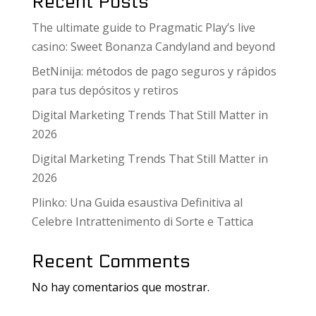
Recent Posts
The ultimate guide to Pragmatic Play’s live
casino: Sweet Bonanza Candyland and beyond
BetNinija: métodos de pago seguros y rápidos
para tus depósitos y retiros
Digital Marketing Trends That Still Matter in
2026
Digital Marketing Trends That Still Matter in
2026
Plinko: Una Guida esaustiva Definitiva al
Celebre Intrattenimento di Sorte e Tattica
Recent Comments
No hay comentarios que mostrar.