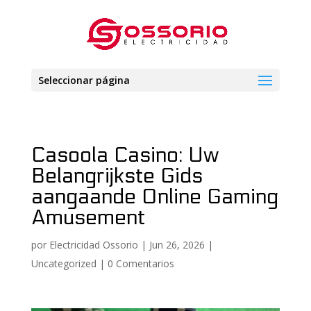
Seleccionar página
Casoola Casino: Uw
Belangrijkste Gids
aangaande Online Gaming
Amusement
por
Electricidad Ossorio
|
Jun 26, 2026
|
Uncategorized
|
0 Comentarios