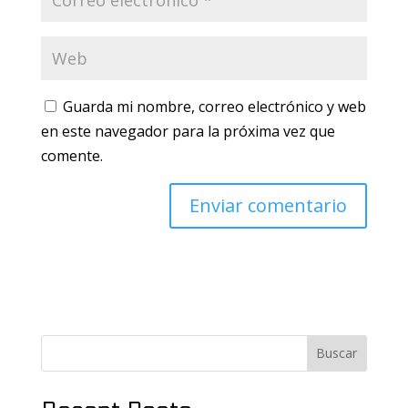
Guarda mi nombre, correo electrónico y web
en este navegador para la próxima vez que
comente.
Buscar