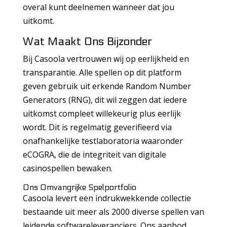
overal kunt deelnemen wanneer dat jou
uitkomt.
Wat Maakt Ons Bijzonder
Bij Casoola vertrouwen wij op eerlijkheid en
transparantie. Alle spellen op dit platform
geven gebruik uit erkende Random Number
Generators (RNG), dit wil zeggen dat iedere
uitkomst compleet willekeurig plus eerlijk
wordt. Dit is regelmatig geverifieerd via
onafhankelijke testlaboratoria waaronder
eCOGRA, die de integriteit van digitale
casinospellen bewaken.
Ons Omvangrijke Spelportfolio
Casoola levert een indrukwekkende collectie
bestaande uit meer als 2000 diverse spellen van
leidende softwareleveranciers. Ons aanbod