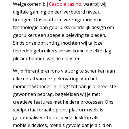
Welgekomen bij
Casoola casino
, waarbij wij
digitale gaming op een verbeterd niveau
brengen. Ons platform verenigt moderne
technologie aan gebruiksvriendelijk design om
gebruikers een soepele beleving te bieden.
Sinds onze oprichting mochten wij talloze
tevreden gebruikers verwelkomd die elke dag
plezier hebben van de diensten.
Wij differentiëren ons via zorg te schenken aan
elke detail van de spelervaring. Van het
moment wanneer je inlogt tot aan je allereerste
gewonnen bedrag, begeleiden wij je met
creatieve features met heldere processen. Ons
spelportaal draait op ons platform welk is
geoptimaliseerd voor beide desktop als
mobiele devices, met als gevolg dat je altijd en