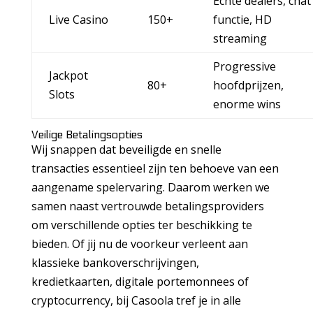
Echte dealers, chat
Live Casino
150+
functie, HD
streaming
Progressive
Jackpot
80+
hoofdprijzen,
Slots
enorme wins
Veilige Betalingsopties
Wij snappen dat beveiligde en snelle
transacties essentieel zijn ten behoeve van een
aangename spelervaring. Daarom werken we
samen naast vertrouwde betalingsproviders
om verschillende opties ter beschikking te
bieden. Of jij nu de voorkeur verleent aan
klassieke bankoverschrijvingen,
kredietkaarten, digitale portemonnees of
cryptocurrency, bij Casoola tref je in alle