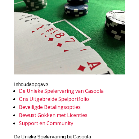
Inhoudsopgave
De Unieke Spelervaring van Casoola
Ons Uitgebreide Spelportfolio
Beveiligde Betalingsopties
Bewust Gokken met Licenties
Support en Community
De Unieke Spelervaring bij Casoola