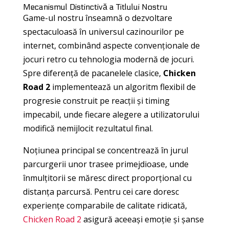
Mecanismul Distinctivă a Titlului Nostru
Game-ul nostru înseamnă o dezvoltare
spectaculoasă în universul cazinourilor pe
internet, combinând aspecte convenționale de
jocuri retro cu tehnologia modernă de jocuri.
Spre diferență de pacanelele clasice,
Chicken
Road 2
implementează un algoritm flexibil de
progresie construit pe reacții și timing
impecabil, unde fiecare alegere a utilizatorului
modifică nemijlocit rezultatul final.
Noțiunea principal se concentrează în jurul
parcurgerii unor trasee primejdioase, unde
înmulțitorii se măresc direct proporțional cu
distanța parcursă. Pentru cei care doresc
experiențe comparabile de calitate ridicată,
Chicken Road 2
asigură aceeași emoție și șanse