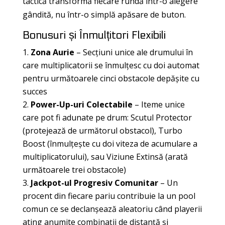
tactică transformă fiecare rundă într-o alegere
gândită, nu într-o simplă apăsare de buton.
Bonusuri și Înmulțitori Flexibili
Zona Aurie
– Secțiuni unice ale drumului în
care multiplicatorii se înmulțesc cu doi automat
pentru următoarele cinci obstacole depășite cu
succes
Power-Up-uri Colectabile
– Iteme unice
care pot fi adunate pe drum: Scutul Protector
(protejează de următorul obstacol), Turbo
Boost (înmulțește cu doi viteza de acumulare a
multiplicatorului), sau Viziune Extinsă (arată
următoarele trei obstacole)
Jackpot-ul Progresiv Comunitar
– Un
procent din fiecare pariu contribuie la un pool
comun ce se declanșează aleatoriu când playerii
ating anumite combinații de distanță și