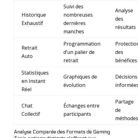
Suivi des
Analyse
Historique
nombreuses
des
Exhaustif
dernières
résultats
manches
Programmation
Protectio
Retrait
d’un palier de
des
Auto
retrait
bénéfices
Statistiques
Graphiques de
Décisions
en Instant
évolution
informée
Réel
Partage
Chat
Échanges entre
de
Collectif
participants
méthode
Analyse Comparée des Formats de Gaming