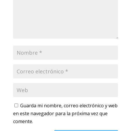
Guarda mi nombre, correo electrónico y web
en este navegador para la próxima vez que
comente.