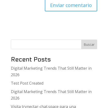
Buscar
Recent Posts
Digital Marketing Trends That Still Matter in
2026
Test Post Created
Digital Marketing Trends That Still Matter in
2026
Visita trynectar-chat.space para una