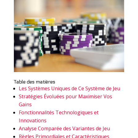
Table des matières
Les Systèmes Uniques de Ce Système de Jeu
Stratégies Évoluées pour Maximiser Vos
Gains
Fonctionnalités Technologiques et
Innovations
Analyse Comparée des Variantes de Jeu
Règles Primordiales et Caractéristiques