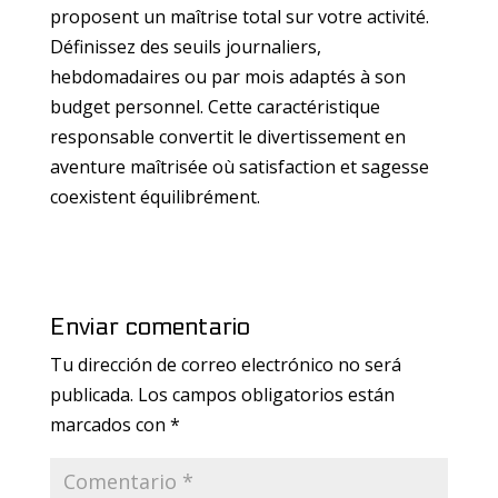
proposent un maîtrise total sur votre activité.
Définissez des seuils journaliers,
hebdomadaires ou par mois adaptés à son
budget personnel. Cette caractéristique
responsable convertit le divertissement en
aventure maîtrisée où satisfaction et sagesse
coexistent équilibrément.
Enviar comentario
Tu dirección de correo electrónico no será
publicada.
Los campos obligatorios están
marcados con
*