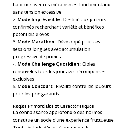
habituer avec ces mécanismes fondamentaux
sans tension excessive
Mode Imprévisible
: Destiné aux joueurs
confirmés recherchant variété et bénéfices
potentiels élevés
Mode Marathon
: Développé pour ces
sessions longues avec accumulation
progressive de primes
Mode Challenge Quotidien
: Cibles
renouvelés tous les jour avec récompenses
exclusives
Mode Concours
: Rivalité contre les joueurs
pour les prix garantis
Règles Primordiales et Caractéristiques
La connaissance approfondie des normes
constitue un socle d’une expérience fructueuse.
Tout obstacle dépassé augmente le