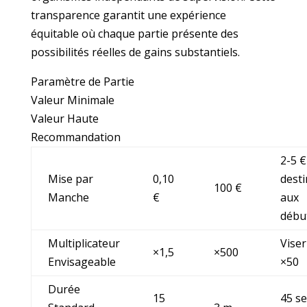
transparence garantit une expérience
équitable où chaque partie présente des
possibilités réelles de gains substantiels.
Paramètre de Partie
Valeur Minimale
Valeur Haute
Recommandation
2-5 €
Mise par
0,10
dest
100 €
Manche
€
aux
débu
Multiplicateur
Viser
×1,5
×500
Envisageable
×50
Durée
15
45 se