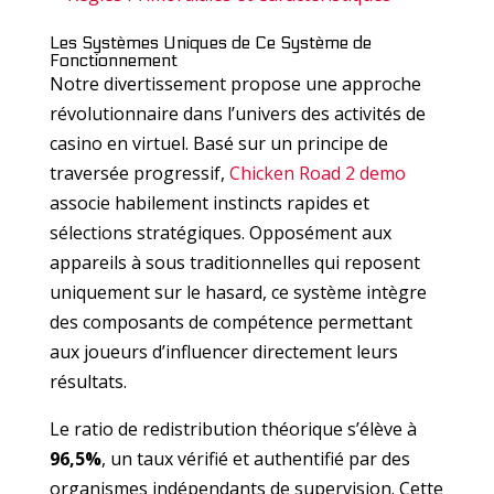
Les Systèmes Uniques de Ce Système de
Fonctionnement
Notre divertissement propose une approche
révolutionnaire dans l’univers des activités de
casino en virtuel. Basé sur un principe de
traversée progressif,
Chicken Road 2 demo
associe habilement instincts rapides et
sélections stratégiques. Opposément aux
appareils à sous traditionnelles qui reposent
uniquement sur le hasard, ce système intègre
des composants de compétence permettant
aux joueurs d’influencer directement leurs
résultats.
Le ratio de redistribution théorique s’élève à
96,5%
, un taux vérifié et authentifié par des
organismes indépendants de supervision. Cette