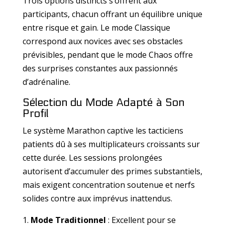
Trois options distincts s’offrent aux
participants, chacun offrant un équilibre unique
entre risque et gain. Le mode Classique
correspond aux novices avec ses obstacles
prévisibles, pendant que le mode Chaos offre
des surprises constantes aux passionnés
d’adrénaline.
Sélection du Mode Adapté à Son
Profil
Le système Marathon captive les tacticiens
patients dû à ses multiplicateurs croissants sur
cette durée. Les sessions prolongées
autorisent d’accumuler des primes substantiels,
mais exigent concentration soutenue et nerfs
solides contre aux imprévus inattendus.
Mode Traditionnel
: Excellent pour se