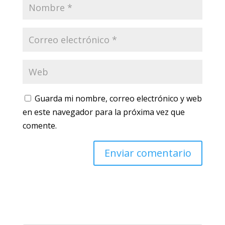
Guarda mi nombre, correo electrónico y web
en este navegador para la próxima vez que
comente.