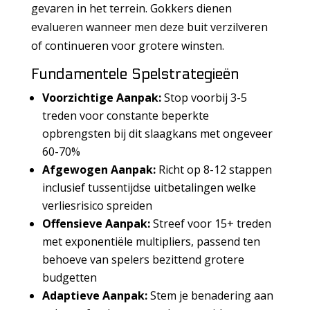
gevaren in het terrein. Gokkers dienen
evalueren wanneer men deze buit verzilveren
of continueren voor grotere winsten.
Fundamentele Spelstrategieën
Voorzichtige Aanpak:
Stop voorbij 3-5
treden voor constante beperkte
opbrengsten bij dit slaagkans met ongeveer
60-70%
Afgewogen Aanpak:
Richt op 8-12 stappen
inclusief tussentijdse uitbetalingen welke
verliesrisico spreiden
Offensieve Aanpak:
Streef voor 15+ treden
met exponentiële multipliers, passend ten
behoeve van spelers bezittend grotere
budgetten
Adaptieve Aanpak:
Stem je benadering aan