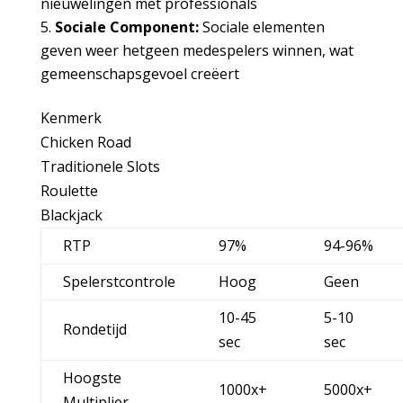
nieuwelingen met professionals
Sociale Component:
Sociale elementen
geven weer hetgeen medespelers winnen, wat
gemeenschapsgevoel creëert
Kenmerk
Chicken Road
Traditionele Slots
Roulette
Blackjack
RTP
97%
94-96%
Spelerstcontrole
Hoog
Geen
10-45
5-10
Rondetijd
sec
sec
Hoogste
1000x+
5000x+
Multiplier