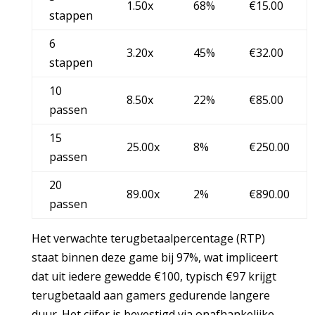
1.50x
68%
€15.00
stappen
6
3.20x
45%
€32.00
stappen
10
8.50x
22%
€85.00
passen
15
25.00x
8%
€250.00
passen
20
89.00x
2%
€890.00
passen
Het verwachte terugbetaalpercentage (RTP)
staat binnen deze game bij 97%, wat impliceert
dat uit iedere gewedde €100, typisch €97 krijgt
terugbetaald aan gamers gedurende langere
duur. Het cijfer is bevestigd via onafhankelijke