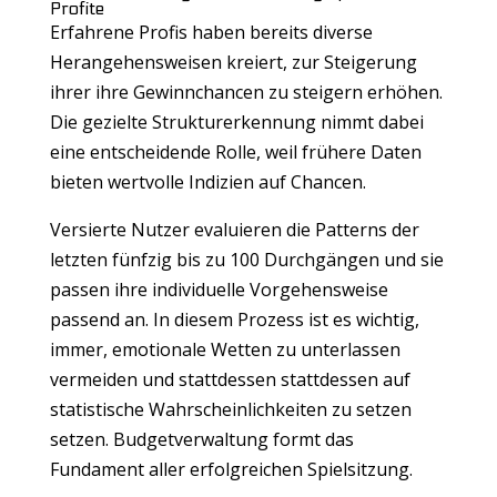
Profite
Erfahrene Profis haben bereits diverse
Herangehensweisen kreiert, zur Steigerung
ihrer ihre Gewinnchancen zu steigern erhöhen.
Die gezielte Strukturerkennung nimmt dabei
eine entscheidende Rolle, weil frühere Daten
bieten wertvolle Indizien auf Chancen.
Versierte Nutzer evaluieren die Patterns der
letzten fünfzig bis zu 100 Durchgängen und sie
passen ihre individuelle Vorgehensweise
passend an. In diesem Prozess ist es wichtig,
immer, emotionale Wetten zu unterlassen
vermeiden und stattdessen stattdessen auf
statistische Wahrscheinlichkeiten zu setzen
setzen. Budgetverwaltung formt das
Fundament aller erfolgreichen Spielsitzung.