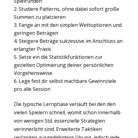
Spielrunden
Studiere Patterns, ohne dabei sofort große
Summen zu platzieren
Fange an mit den simplen Wettoptionen und
geringen Beträgen
Steigere Beträge sukzessive im Anschluss an
erlangter Praxis
Setze ein die Statistikfunktionen zur
gezielten Optimierung deiner persönlichen
Vorgehensweise
Lege fest dir selbst machbare Gewinnziele
pro alle Session
Die typische Lernphase verläuft bei den den
vielen Spielern schnell, womit schon innerhalb
von wenigen Std. essenzielle Strategien
verinnerlicht sind. Erweiterte Taktiken
verlangen ausgedehntere Übung, jedoch jede