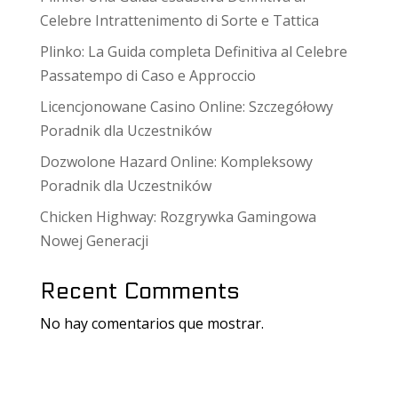
Celebre Intrattenimento di Sorte e Tattica
Plinko: La Guida completa Definitiva al Celebre
Passatempo di Caso e Approccio
Licencjonowane Casino Online: Szczegółowy
Poradnik dla Uczestników
Dozwolone Hazard Online: Kompleksowy
Poradnik dla Uczestników
Chicken Highway: Rozgrywka Gamingowa
Nowej Generacji
Recent Comments
No hay comentarios que mostrar.