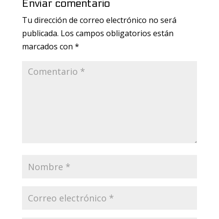
Enviar comentario
Tu dirección de correo electrónico no será
publicada.
Los campos obligatorios están
marcados con
*