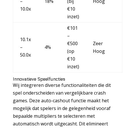
–
18%
(bij
Hoog
10.0x
€10
inzet)
€101
–
10.1x
€500
Zeer
–
4%
(op
Hoog
50.0x
€10
inzet)
Innovatieve Speelfuncties
Wij integreren diverse functionaliteiten die dit
spel onderscheiden van vergelijkbare crash
games. Deze auto-cashout functie maakt het
mogelijk dat spelers in de gelegenheid vooraf
bepaalde multipliers te selecteren met
automatisch wordt uitgecasht. Dit elimineert