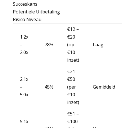
Succeskans
Potentiële Uitbetaling
Risico Niveau
€12 –
1.2x
€20
–
78%
(op
Laag
2.0x
€10
inzet)
€21 –
2.1x
€50
–
45%
(per
Gemiddeld
5.0x
€10
inzet)
€51 –
5.1x
€100