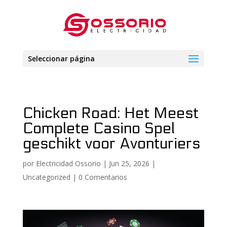
Seleccionar página
Chicken Road: Het Meest
Complete Casino Spel
geschikt voor Avonturiers
por
Electricidad Ossorio
|
Jun 25, 2026
|
Uncategorized
|
0 Comentarios