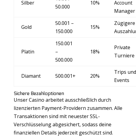
Silber
10%
Account
50.000
Manager
50.001 –
Zügigere
Gold
15%
150.000
Auszahlu
150.001
Private
Platin
–
18%
Turniere
500.000
Trips un
Diamant
500.001+
20%
Events
Sichere Bezahloptionen
Unser Casino arbeitet ausschließlich durch
lizenzierten Payment-Providern zusammen. Alle
Transaktionen sind mit neuester SSL-
Verschlüsselung abgesichert, sodass deine
finanziellen Details jederzeit geschützt sind.