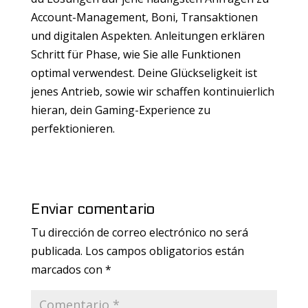
Account-Management, Boni, Transaktionen
und digitalen Aspekten. Anleitungen erklären
Schritt für Phase, wie Sie alle Funktionen
optimal verwendest. Deine Glückseligkeit ist
jenes Antrieb, sowie wir schaffen kontinuierlich
hieran, dein Gaming-Experience zu
perfektionieren.
Enviar comentario
Tu dirección de correo electrónico no será
publicada.
Los campos obligatorios están
marcados con
*