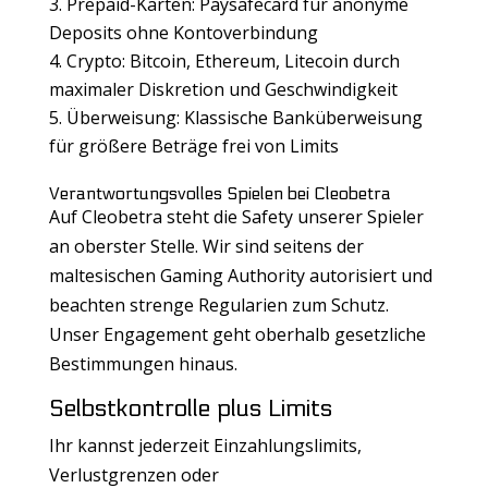
Prepaid-Karten: Paysafecard für anonyme
Deposits ohne Kontoverbindung
Crypto: Bitcoin, Ethereum, Litecoin durch
maximaler Diskretion und Geschwindigkeit
Überweisung: Klassische Banküberweisung
für größere Beträge frei von Limits
Verantwortungsvolles Spielen bei Cleobetra
Auf Cleobetra steht die Safety unserer Spieler
an oberster Stelle. Wir sind seitens der
maltesischen Gaming Authority autorisiert und
beachten strenge Regularien zum Schutz.
Unser Engagement geht oberhalb gesetzliche
Bestimmungen hinaus.
Selbstkontrolle plus Limits
Ihr kannst jederzeit Einzahlungslimits,
Verlustgrenzen oder