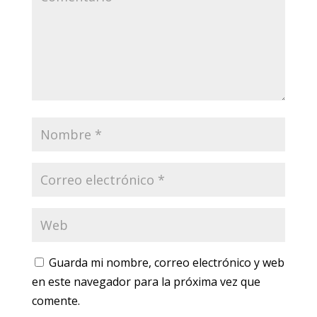
Guarda mi nombre, correo electrónico y web
en este navegador para la próxima vez que
comente.