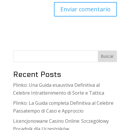
Buscar
Recent Posts
Plinko: Una Guida esaustiva Definitiva al
Celebre Intrattenimento di Sorte e Tattica
Plinko: La Guida completa Definitiva al Celebre
Passatempo di Caso e Approccio
Licencjonowane Casino Online: Szczegółowy
Poradnik dla Uczestników