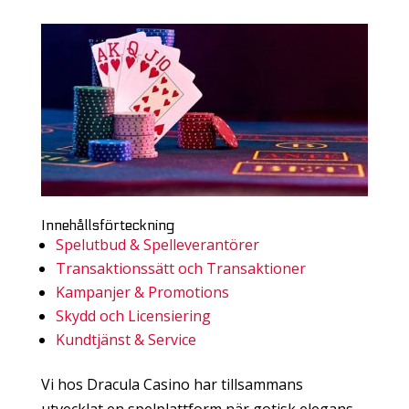
Innehållsförteckning
Spelutbud & Spelleverantörer
Transaktionssätt och Transaktioner
Kampanjer & Promotions
Skydd och Licensiering
Kundtjänst & Service
Vi hos Dracula Casino har tillsammans
utvecklat en spelplattform när gotisk elegans