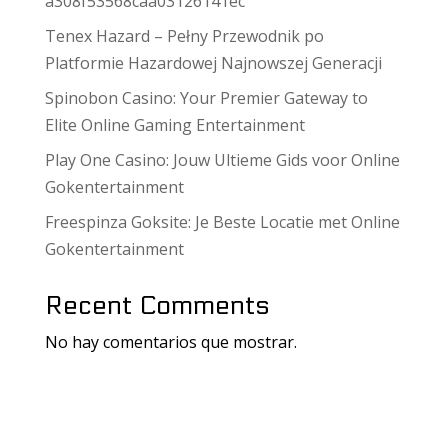
a308f53568caa03126141ec
Tenex Hazard – Pełny Przewodnik po
Platformie Hazardowej Najnowszej Generacji
Spinobon Casino: Your Premier Gateway to
Elite Online Gaming Entertainment
Play One Casino: Jouw Ultieme Gids voor Online
Gokentertainment
Freespinza Goksite: Je Beste Locatie met Online
Gokentertainment
Recent Comments
No hay comentarios que mostrar.