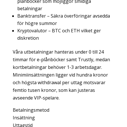
plånböcker som möjliggör smidiga
betalningar
Banktransfer – Säkra överföringar avsedda
för högre summor
Kryptovalutor – BTC och ETH vilket ger
diskretion
Våra utbetalningar hanteras under 0 till 24
timmar för e-plånböcker samt Trustly, medan
kortbetalningar behöver 1-3 arbetsdagar.
Minimiinsättningen ligger vid hundra kronor
och högsta withdrawal per uttag motsvarar
femtio tusen kronor, som kan justeras
avseende VIP-spelare.
Betalningsmetod
Insättning
Uttagstid