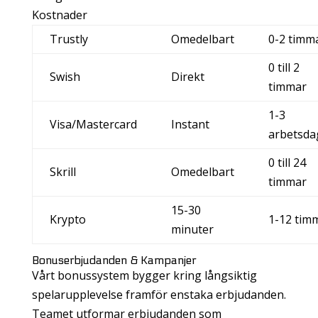
Kostnader
Trustly
Omedelbart
0-2 timm
0 till 2
Swish
Direkt
timmar
1-3
Visa/Mastercard
Instant
arbetsda
0 till 24
Skrill
Omedelbart
timmar
15-30
Krypto
1-12 tim
minuter
Bonuserbjudanden & Kampanjer
Vårt bonussystem bygger kring långsiktig
spelarupplevelse framför enstaka erbjudanden.
Teamet utformar erbjudanden som