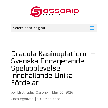
Seleccionar página
Dracula Kasinoplatform –
Svenska Engagerande
Spelupplevelse
Innehållande Unika
Fördelar
por
Electricidad Ossorio
|
May 20, 2026
|
Uncategorized
|
0 Comentarios