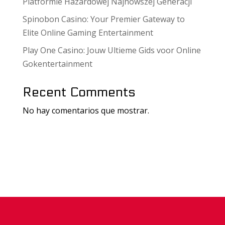
Platformie Hazardowej Najnowszej Generacji
Spinobon Casino: Your Premier Gateway to
Elite Online Gaming Entertainment
Play One Casino: Jouw Ultieme Gids voor Online
Gokentertainment
Recent Comments
No hay comentarios que mostrar.