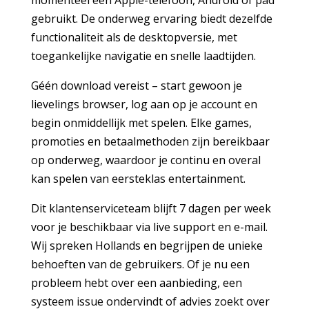
gebruikt. De onderweg ervaring biedt dezelfde
functionaliteit als de desktopversie, met
toegankelijke navigatie en snelle laadtijden.
Géén download vereist – start gewoon je
lievelings browser, log aan op je account en
begin onmiddellijk met spelen. Elke games,
promoties en betaalmethoden zijn bereikbaar
op onderweg, waardoor je continu en overal
kan spelen van eersteklas entertainment.
Dit klantenserviceteam blijft 7 dagen per week
voor je beschikbaar via live support en e-mail.
Wij spreken Hollands en begrijpen de unieke
behoeften van de gebruikers. Of je nu een
probleem hebt over een aanbieding, een
systeem issue ondervindt of advies zoekt over