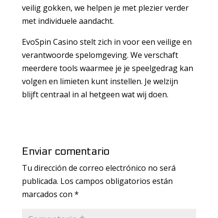
veilig gokken, we helpen je met plezier verder
met individuele aandacht.
EvoSpin Casino stelt zich in voor een veilige en
verantwoorde spelomgeving. We verschaft
meerdere tools waarmee je je speelgedrag kan
volgen en limieten kunt instellen. Je welzijn
blijft centraal in al hetgeen wat wij doen.
Enviar comentario
Tu dirección de correo electrónico no será
publicada.
Los campos obligatorios están
marcados con
*