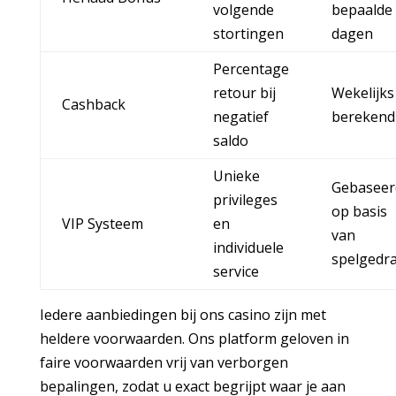
volgende
bepaalde
stortingen
dagen
Percentage
retour bij
Wekelijks
Cashback
negatief
berekend
saldo
Unieke
Gebaseer
privileges
op basis
VIP Systeem
en
van
individuele
spelgedr
service
Iedere aanbiedingen bij ons casino zijn met
heldere voorwaarden. Ons platform geloven in
faire voorwaarden vrij van verborgen
bepalingen, zodat u exact begrijpt waar je aan