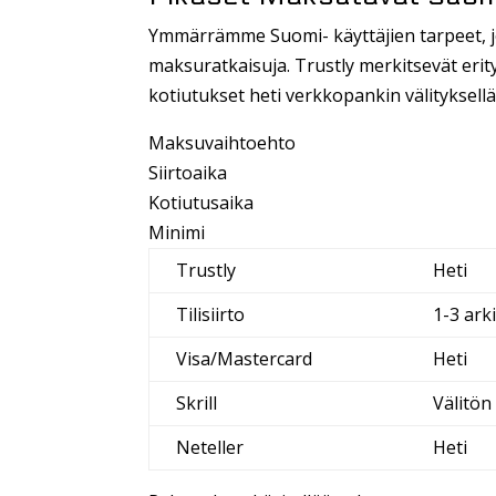
Ymmärrämme Suomi- käyttäjien tarpeet, j
maksuratkaisuja. Trustly merkitsevät erit
kotiutukset heti verkkopankin välityksellä 
Maksuvaihtoehto
Siirtoaika
Kotiutusaika
Minimi
Trustly
Heti
Tilisiirto
1-3 ark
Visa/Mastercard
Heti
Skrill
Välitön
Neteller
Heti