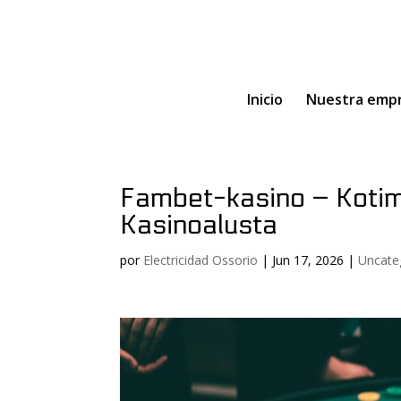
Inicio
Nuestra emp
Fambet-kasino – Kotim
Kasinoalusta
por
Electricidad Ossorio
|
Jun 17, 2026
|
Uncate