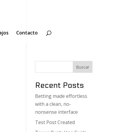
ajos
Contacto
Buscar
Recent Posts
Betting made effortless
with a clean, no-
nonsense interface
Test Post Created