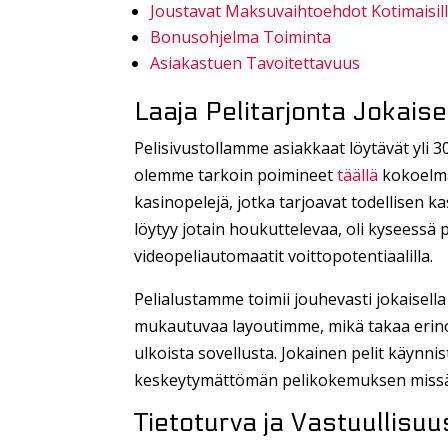
Joustavat Maksuvaihtoehdot Kotimaisille
Bonusohjelma Toiminta
Asiakastuen Tavoitettavuus
Laaja Pelitarjonta Jokaise
Pelisivustollamme asiakkaat löytävät yli 30
olemme tarkoin poimineet
täällä
kokoelma
kasinopelejä, jotka tarjoavat todellisen k
löytyy jotain houkuttelevaa, oli kyseessä
videopeliautomaatit voittopotentiaalilla.
Pelialustamme toimii jouhevasti jokaisella 
mukautuvaa layoutimme, mikä takaa erinom
ulkoista sovellusta. Jokainen pelit käynnis
keskeytymättömän pelikokemuksen missä
Tietoturva ja Vastuullis