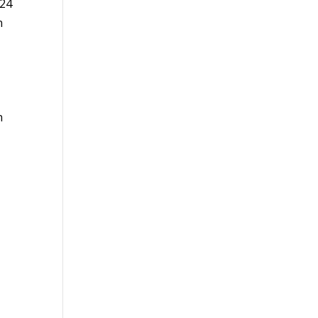
 24
n
n