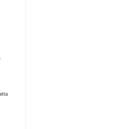
e
atta