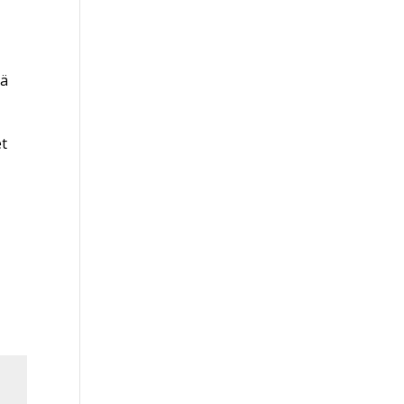
kä
et