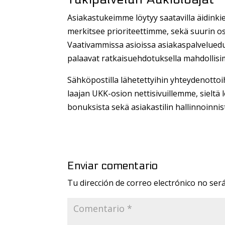
Asiakastukeimme löytyy saatavilla äidinki
merkitsee prioriteettimme, sekä suurin o
Vaativammissa asioissa asiakaspalveluedu
palaavat ratkaisuehdotuksella mahdollis
Sähköpostilla lähetettyihin yhteydenotto
laajan UKK-osion nettisivuillemme, sieltä 
bonuksista sekä asiakastilin hallinnoinnis
Enviar comentario
Tu dirección de correo electrónico no será