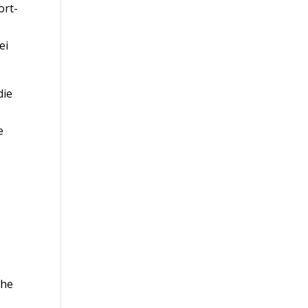
ort-
ei
die
e
che