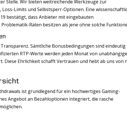
ster Stelle. Wir bieten weitreichende Werkzeuge zur
, Loss-Limits und Selbstsperr-Optionen. Eine wissenschaftli
19 bestätigt, dass Anbieter mit eingebauten
 Problematik-Raten besitzen als jene ohne solche Funktion
en
uf Transparenz. Sämtliche Bonusbedingungen sind eindeutig
verifizierten RTP-Werte werden jeden Monat von unabhängig
t. Diese Ehrlichkeit schafft Vertrauen und hebt ab uns von n
rsicht
thdrawals ist grundlegend für ein hochwertiges Gaming-
hes Angebot an Bezahloptionen integriert, die rasche
möglichen.