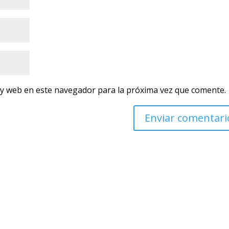
 y web en este navegador para la próxima vez que comente.