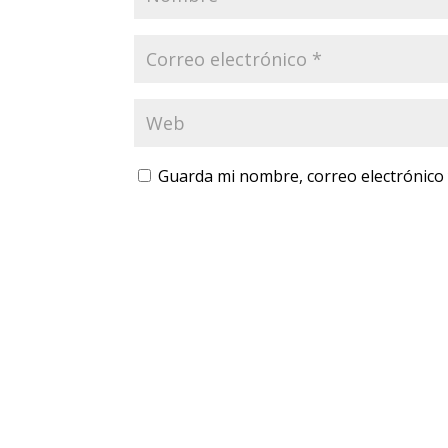
Guarda mi nombre, correo electrónico