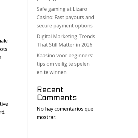
Safe gaming at Lizaro
Casino: Fast payouts and
secure payment options
Digital Marketing Trends
male
That Still Matter in 2026
lots
Kaasino voor beginners:
n
tips om veilig te spelen
h
en te winnen
Recent
Comments
tive
No hay comentarios que
rd.
mostrar.