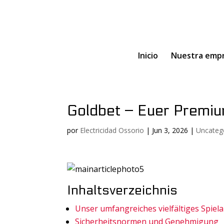
Inicio
Nuestra emp
Goldbet – Euer Premium
por
Electricidad Ossorio
|
Jun 3, 2026
|
Uncateg
Inhaltsverzeichnis
Unser umfangreiches vielfältiges Spiel
Sicherheitsnormen und Genehmigung