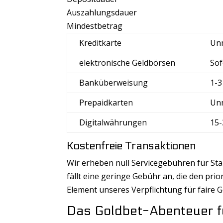
Auszahlungsdauer
Mindestbetrag
Kreditkarte
Unm
elektronische Geldbörsen
Sof
Banküberweisung
1-3
Prepaidkarten
Unm
Digitalwährungen
15-
Kostenfreie Transaktionen
Wir erheben null Servicegebühren für St
fällt eine geringe Gebühr an, die den prio
Element unseres Verpflichtung für faire 
Das Goldbet-Abenteuer fü