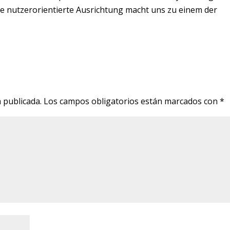
se nutzerorientierte Ausrichtung macht uns zu einem der
.
 publicada.
Los campos obligatorios están marcados con
*