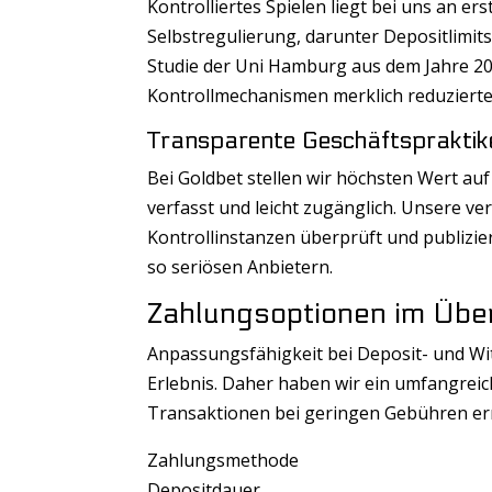
Kontrolliertes Spielen liegt bei uns an er
Selbstregulierung, darunter Depositlimits
Studie der Uni Hamburg aus dem Jahre 20
Kontrollmechanismen merklich reduzierte
Transparente Geschäftspraktik
Bei Goldbet stellen wir höchsten Wert a
verfasst und leicht zugänglich. Unsere 
Kontrollinstanzen überprüft und publizier
so seriösen Anbietern.
Zahlungsoptionen im Übe
Anpassungsfähigkeit bei Deposit- und Wi
Erlebnis. Daher haben wir ein umfangreic
Transaktionen bei geringen Gebühren er
Zahlungsmethode
Depositdauer