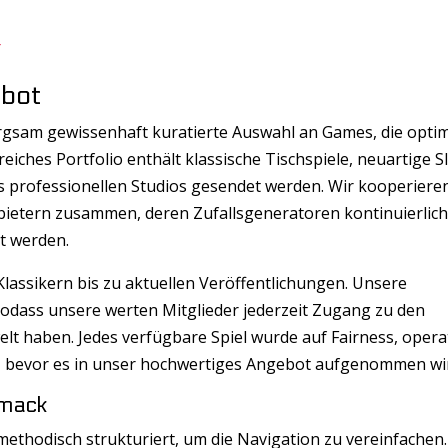
r
ebot
rgsam gewissenhaft kuratierte Auswahl an Games, die opti
eiches Portfolio enthält klassische Tischspiele, neuartige S
us professionellen Studios gesendet werden. Wir kooperiere
bietern zusammen, deren Zufallsgeneratoren kontinuierlic
rt werden.
Klassikern bis zu aktuellen Veröffentlichungen. Unsere
 sodass unsere werten Mitglieder jederzeit Zugang zu den
lt haben. Jedes verfügbare Spiel wurde auf Fairness, opera
t, bevor es in unser hochwertiges Angebot aufgenommen wi
hmack
ethodisch strukturiert, um die Navigation zu vereinfachen.