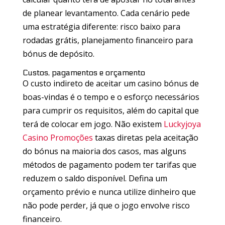
de planear levantamento. Cada cenário pede
uma estratégia diferente: risco baixo para
rodadas grátis, planejamento financeiro para
bónus de depósito.
Custos, pagamentos e orçamento
O custo indireto de aceitar um casino bónus de
boas-vindas é o tempo e o esforço necessários
para cumprir os requisitos, além do capital que
terá de colocar em jogo. Não existem
Luckyjoya
Casino Promoções
taxas diretas pela aceitação
do bónus na maioria dos casos, mas alguns
métodos de pagamento podem ter tarifas que
reduzem o saldo disponível. Defina um
orçamento prévio e nunca utilize dinheiro que
não pode perder, já que o jogo envolve risco
financeiro.