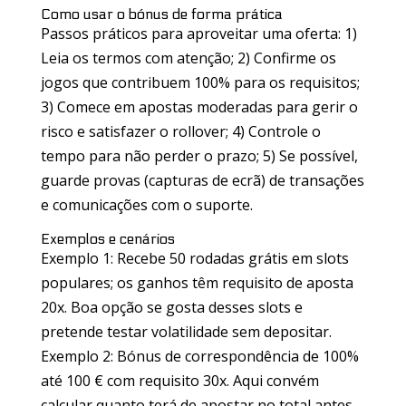
Como usar o bónus de forma prática
Passos práticos para aproveitar uma oferta: 1)
Leia os termos com atenção; 2) Confirme os
jogos que contribuem 100% para os requisitos;
3) Comece em apostas moderadas para gerir o
risco e satisfazer o rollover; 4) Controle o
tempo para não perder o prazo; 5) Se possível,
guarde provas (capturas de ecrã) de transações
e comunicações com o suporte.
Exemplos e cenários
Exemplo 1: Recebe 50 rodadas grátis em slots
populares; os ganhos têm requisito de aposta
20x. Boa opção se gosta desses slots e
pretende testar volatilidade sem depositar.
Exemplo 2: Bónus de correspondência de 100%
até 100 € com requisito 30x. Aqui convém
calcular quanto terá de apostar no total antes