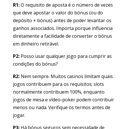
R1:
O requisito de aposta é o número de vezes
que deve apostar o valor do bónus (ou do
depósito + bónus) antes de poder levantar os
ganhos associados. Importa porque influencia
diretamente a facilidade de converter o bónus
em dinheiro retirável.
P2:
Posso usar qualquer jogo para cumprir as
condições do bónus?
R2:
Nem sempre. Muitos casinos limitam quais
jogos contribuem para os requisitos; slots
normalmente contribuem 100%, enquanto
jogos de mesa e vídeo-poker podem contribuir
menos ou nada. Verifique os termos antes de
jogar.
P3:
Há bónus seguros sem necessidade de