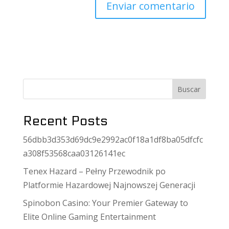
Buscar
Recent Posts
56dbb3d353d69dc9e2992ac0f18a1df8ba05dfcfc
a308f53568caa03126141ec
Tenex Hazard – Pełny Przewodnik po
Platformie Hazardowej Najnowszej Generacji
Spinobon Casino: Your Premier Gateway to
Elite Online Gaming Entertainment