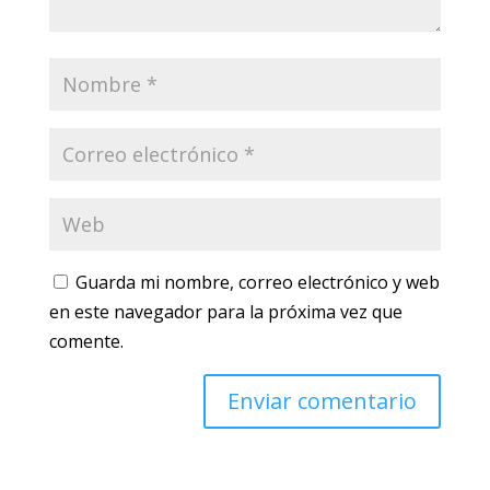
Guarda mi nombre, correo electrónico y web
en este navegador para la próxima vez que
comente.