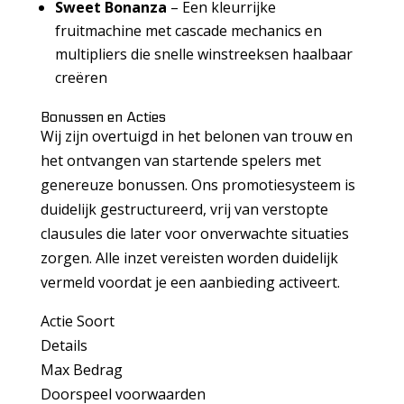
Sweet Bonanza
– Een kleurrijke
fruitmachine met cascade mechanics en
multipliers die snelle winstreeksen haalbaar
creëren
Bonussen en Acties
Wij zijn overtuigd in het belonen van trouw en
het ontvangen van startende spelers met
genereuze bonussen. Ons promotiesysteem is
duidelijk gestructureerd, vrij van verstopte
clausules die later voor onverwachte situaties
zorgen. Alle inzet vereisten worden duidelijk
vermeld voordat je een aanbieding activeert.
Actie Soort
Details
Max Bedrag
Doorspeel voorwaarden