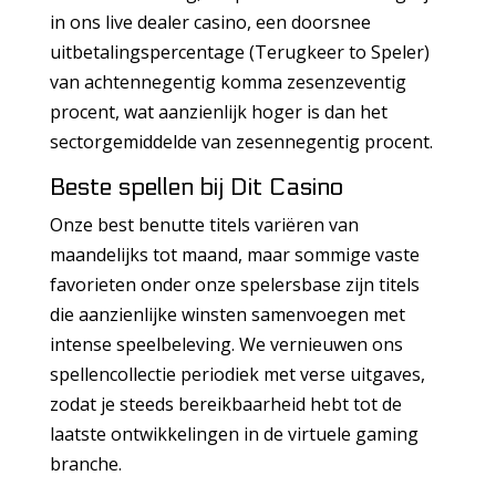
in ons live dealer casino, een doorsnee
uitbetalingspercentage (Terugkeer to Speler)
van achtennegentig komma zesenzeventig
procent, wat aanzienlijk hoger is dan het
sectorgemiddelde van zesennegentig procent.
Beste spellen bij Dit Casino
Onze best benutte titels variëren van
maandelijks tot maand, maar sommige vaste
favorieten onder onze spelersbase zijn titels
die aanzienlijke winsten samenvoegen met
intense speelbeleving. We vernieuwen ons
spellencollectie periodiek met verse uitgaves,
zodat je steeds bereikbaarheid hebt tot de
laatste ontwikkelingen in de virtuele gaming
branche.