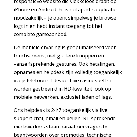
responsieve website die vlekkeloos draait op
iPhone en Android. Er is nul aparte applicatie
noodzakelijk – je opent simpelweg je browser,
logt in en hebt instant toegang tot het
complete gameaanbod.
De mobiele ervaring is geoptimaliseerd voor
touchscreens, met grotere knoppen en
vanzelfsprekende gestures. Ook betalingen,
opnames en helpdesk zijn volledig toegankelijk
via je telefoon of device. Live casinospellen
worden gestreamd in HD-kwaliteit, ook op
mobiele netwerken, exclusief laden of lags.
Ons helpdesk is 24/7 toegankelijk via live
support chat, email en bellen. NL-sprekende
medewerkers staan paraat om vragen te
beantwoorden over promoties, technische