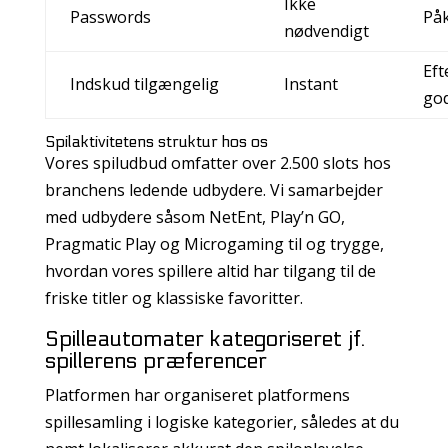
Ikke
Passwords
På
nødvendigt
Eft
Indskud tilgængelig
Instant
go
Spilaktivitetens struktur hos os
Vores spiludbud omfatter over 2.500 slots hos
branchens ledende udbydere. Vi samarbejder
med udbydere såsom NetEnt, Play’n GO,
Pragmatic Play og Microgaming til og trygge,
hvordan vores spillere altid har tilgang til de
friske titler og klassiske favoritter.
Spilleautomater kategoriseret jf.
spillerens præferencer
Platformen har organiseret platformens
spillesamling i logiske kategorier, således at du