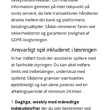
information gemmes på intet tidspunkt på
vores servere, da hele transaktioner håndteres
direkte mellem din bank og platformens
betalingsudbyder. Sådan minimerer faren ved
sikkerhedsbrist og garanterer lovlighed af
GDPR-lovgivningen.
Ansvarligt spil inkluderet i løsningen
Vi har indført tools der assisterer spillere med
at fastholde styringen. Du kan altid indføre
limits ved indbetalinger, underskud med
spilletid. Sådanne grænser iværksættes
øjeblikkeligt og kan alene justeres ved en
afkølingsperiode af minimum 24 timer.
Daglige, weekly med månedlige
indskudslofter
der du selv bestemmer ved