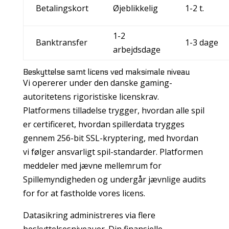
Betalingskort
Øjeblikkelig
1-2 t.
1-2
Banktransfer
1-3 dage
arbejdsdage
Beskyttelse samt licens ved maksimale niveau
Vi opererer under den danske gaming-
autoritetens rigoristiske licenskrav.
Platformens tilladelse trygger, hvordan alle spil
er certificeret, hvordan spillerdata trygges
gennem 256-bit SSL-kryptering, med hvordan
vi følger ansvarligt spil-standarder. Platformen
meddeler med jævne mellemrum for
Spillemyndigheden og undergår jævnlige audits
for for at fastholde vores licens.
Datasikring administreres via flere
beskyttelsesniveauer. Din finansielle