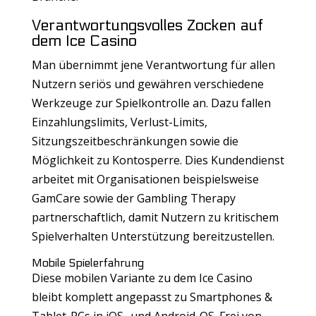
Verantwortungsvolles Zocken auf
dem Ice Casino
Man übernimmt jene Verantwortung für allen
Nutzern seriös und gewähren verschiedene
Werkzeuge zur Spielkontrolle an. Dazu fallen
Einzahlungslimits, Verlust-Limits,
Sitzungszeitbeschränkungen sowie die
Möglichkeit zu Kontosperre. Dies Kundendienst
arbeitet mit Organisationen beispielsweise
GamCare sowie der Gambling Therapy
partnerschaftlich, damit Nutzern zu kritischem
Spielverhalten Unterstützung bereitzustellen.
Mobile Spielerfahrung
Diese mobilen Variante zu dem Ice Casino
bleibt komplett angepasst zu Smartphones &
Tablet-PCs in iOS- und Android-OS. Frei von