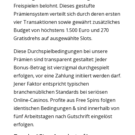
Freispielen belohnt. Dieses gestufte
Prämiensystem verteilt sich durch deren ersten
vier Transaktionen sowie gewährt zusätzliches
Budget von höchstens 1.500 Euro und 270
Gratisdrehs auf ausgewählte Slots.
Diese Durchspielbedingungen bei unsere
Prämien sind transparent gestaltet: Jeder
Bonus-Betrag ist vierzigmal durchgespielt
erfolgen, vor eine Zahlung initiiert werden darf.
Jener Faktor entspricht typischen
branchenüblichen Standards bei seriösen
Online-Casinos. Profite aus Free Spins folgen
identischen Bedingungen & sind innerhalb von
fünf Arbeitstagen nach Gutschrift eingelöst
erfolgen.