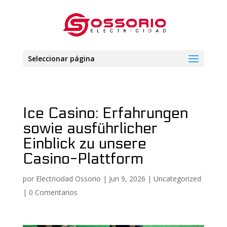
Seleccionar página
Ice Casino: Erfahrungen
sowie ausführlicher
Einblick zu unsere
Casino-Plattform
por
Electricidad Ossorio
|
Jun 9, 2026
|
Uncategorized
|
0 Comentarios