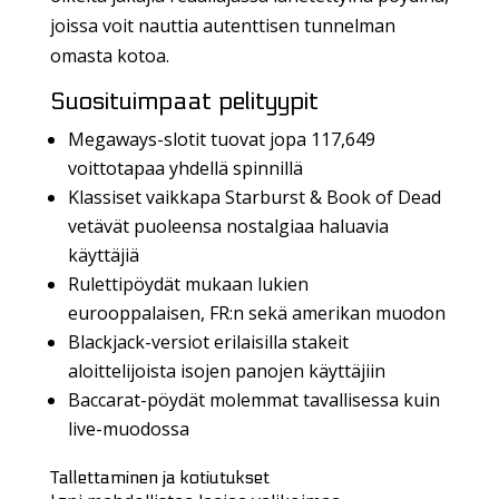
joissa voit nauttia autenttisen tunnelman
omasta kotoa.
Suosituimpaat pelityypit
Megaways-slotit tuovat jopa 117,649
voittotapaa yhdellä spinnillä
Klassiset vaikkapa Starburst & Book of Dead
vetävät puoleensa nostalgiaa haluavia
käyttäjiä
Rulettipöydät mukaan lukien
eurooppalaisen, FR:n sekä amerikan muodon
Blackjack-versiot erilaisilla stakeit
aloittelijoista isojen panojen käyttäjiin
Baccarat-pöydät molemmat tavallisessa kuin
live-muodossa
Tallettaminen ja kotiutukset