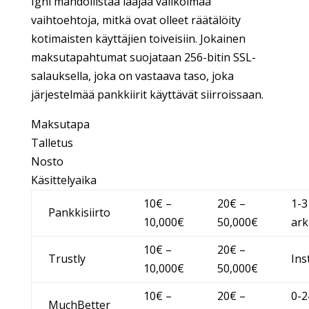
Igni mahdollistaa laajaa valikoimaa
vaihtoehtoja, mitkä ovat olleet räätälöity
kotimaisten käyttäjien toiveisiin. Jokainen
maksutapahtumat suojataan 256-bitin SSL-
salauksella, joka on vastaava taso, joka
järjestelmää pankkiirit käyttävät siirroissaan.
Maksutapa
Talletus
Nosto
Käsittelyaika
10€ –
20€ –
1-3
Pankkisiirto
10,000€
50,000€
ark
10€ –
20€ –
Trustly
Ins
10,000€
50,000€
10€ –
20€ –
0-2
MuchBetter