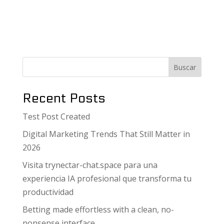
Buscar
Recent Posts
Test Post Created
Digital Marketing Trends That Still Matter in
2026
Visita trynectar-chat.space para una
experiencia IA profesional que transforma tu
productividad
Betting made effortless with a clean, no-
nonsense interface