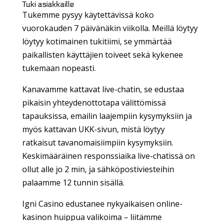
Tuki asiakkaille
Tukemme pysyy käytettävissä koko
vuorokauden 7 päivänäkin viikolla. Meillä löytyy
löytyy kotimainen tukitiimi, se ymmärtää
paikallisten käyttäjien toiveet sekä kykenee
tukemaan nopeasti.
Kanavamme kattavat live-chatin, se edustaa
pikaisin yhteydenottotapa välittömissä
tapauksissa, emailin laajempiin kysymyksiin ja
myös kattavan UKK-sivun, mistä löytyy
ratkaisut tavanomaisiimpiin kysymyksiin.
Keskimääräinen responssiaika live-chatissä on
ollut alle jo 2 min, ja sähköpostiviesteihin
palaamme 12 tunnin sisällä.
Igni Casino edustanee nykyaikaisen online-
kasinon huippua valikoima – liitämme