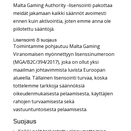
Malta Gaming Authority -lisensointi pakottaa
meidät jakamaan kaikki säännöt avoimesti
ennen kuin aktivointia, joten emme anna ole
piilotettu sääntöjä.
Lisensointi & suojaus
Toimintamme pohjautuu Malta Gaming
Viranomaisen myönnettyyn lisenssinumeroon
(MGA/B2C/394/2017), joka on ollut yksi
maailman johtavimmista luvista Euroopan
alueella. Tällainen lisensointi turvaa, koska
tottelemme tarkkoja säännöksiä
oikeudenmukaisesta pelaamisesta, käyttäjien
rahojen turvaamisesta sekä
vastuuntuntoisesta pelaamisesta.
Suojaus