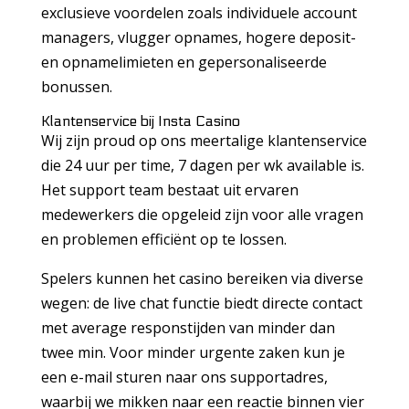
exclusieve voordelen zoals individuele account
managers, vlugger opnames, hogere deposit-
en opnamelimieten en gepersonaliseerde
bonussen.
Klantenservice bij Insta Casino
Wij zijn proud op ons meertalige klantenservice
die 24 uur per time, 7 dagen per wk available is.
Het support team bestaat uit ervaren
medewerkers die opgeleid zijn voor alle vragen
en problemen efficiënt op te lossen.
Spelers kunnen het casino bereiken via diverse
wegen: de live chat functie biedt directe contact
met average responstijden van minder dan
twee min. Voor minder urgente zaken kun je
een e-mail sturen naar ons supportadres,
waarbij we mikken naar een reactie binnen vier