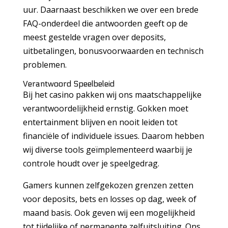
uur. Daarnaast beschikken we over een brede
FAQ-onderdeel die antwoorden geeft op de
meest gestelde vragen over deposits,
uitbetalingen, bonusvoorwaarden en technisch
problemen.
Verantwoord Speelbeleid
Bij het casino pakken wij ons maatschappelijke
verantwoordelijkheid ernstig. Gokken moet
entertainment blijven en nooit leiden tot
financiële of individuele issues. Daarom hebben
wij diverse tools geïmplementeerd waarbij je
controle houdt over je speelgedrag.
Gamers kunnen zelfgekozen grenzen zetten
voor deposits, bets en losses op dag, week of
maand basis. Ook geven wij een mogelijkheid
tot tijdelijke of permanente zelfuitsluiting. Ons