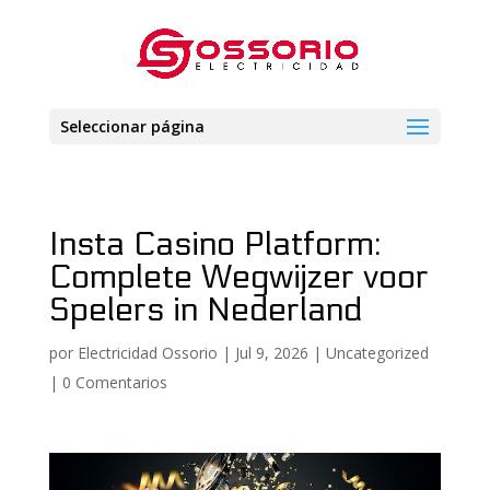
Seleccionar página
Insta Casino Platform:
Complete Wegwijzer voor
Spelers in Nederland
por
Electricidad Ossorio
|
Jul 9, 2026
|
Uncategorized
|
0 Comentarios