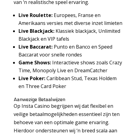
van ‘n realistische speel ervaring.
Live Roulette:
Europees, Franse en
Amerikaans versies met diverse inzet limieten
Live Blackjack:
Klassiek blackjack, Unlimited
Blackjack en VIP tafels
Live Baccarat:
Punto en Banco en Speed
Baccarat voor snelle rondes
Game Shows:
Interactieve shows zoals Crazy
Time, Monopoly Live en DreamCatcher
Live Poker:
Caribbean Stud, Texas Holdem
en Three Card Poker
Aanwezige Betaalwijzen
Op Insta Casino begrijpen wij dat flexibel en
veilige betaalmogelijkheden essentieel zijn ten
behoeve van een optimale game ervaring.
Hierdoor ondersteunen wij ‘n breed scala aan