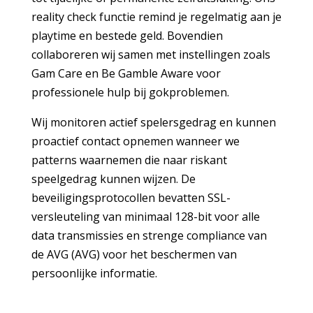
reality check functie remind je regelmatig aan je
playtime en bestede geld. Bovendien
collaboreren wij samen met instellingen zoals
Gam Care en Be Gamble Aware voor
professionele hulp bij gokproblemen.
Wij monitoren actief spelersgedrag en kunnen
proactief contact opnemen wanneer we
patterns waarnemen die naar riskant
speelgedrag kunnen wijzen. De
beveiligingsprotocollen bevatten SSL-
versleuteling van minimaal 128-bit voor alle
data transmissies en strenge compliance van
de AVG (AVG) voor het beschermen van
persoonlijke informatie.