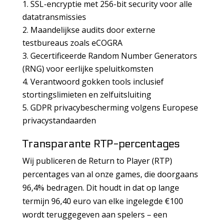
SSL-encryptie met 256-bit security voor alle
datatransmissies
Maandelijkse audits door externe
testbureaus zoals eCOGRA
Gecertificeerde Random Number Generators
(RNG) voor eerlijke speluitkomsten
Verantwoord gokken tools inclusief
stortingslimieten en zelfuitsluiting
GDPR privacybescherming volgens Europese
privacystandaarden
Transparante RTP-percentages
Wij publiceren de Return to Player (RTP)
percentages van al onze games, die doorgaans
96,4% bedragen. Dit houdt in dat op lange
termijn 96,40 euro van elke ingelegde €100
wordt teruggegeven aan spelers – een