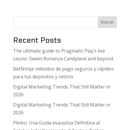
Buscar
Recent Posts
The ultimate guide to Pragmatic Play’s live
casino: Sweet Bonanza Candyland and beyond
BetNinija: métodos de pago seguros y rápidos
para tus depósitos y retiros
Digital Marketing Trends That Still Matter in
2026
Digital Marketing Trends That Still Matter in
2026
Plinko: Una Guida esaustiva Definitiva al