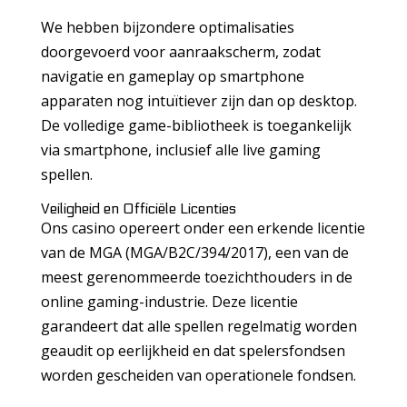
We hebben bijzondere optimalisaties
doorgevoerd voor aanraakscherm, zodat
navigatie en gameplay op smartphone
apparaten nog intuïtiever zijn dan op desktop.
De volledige game-bibliotheek is toegankelijk
via smartphone, inclusief alle live gaming
spellen.
Veiligheid en Officiële Licenties
Ons casino opereert onder een erkende licentie
van de MGA (MGA/B2C/394/2017), een van de
meest gerenommeerde toezichthouders in de
online gaming-industrie. Deze licentie
garandeert dat alle spellen regelmatig worden
geaudit op eerlijkheid en dat spelersfondsen
worden gescheiden van operationele fondsen.