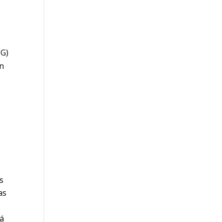
NG)
en
s
as
rá