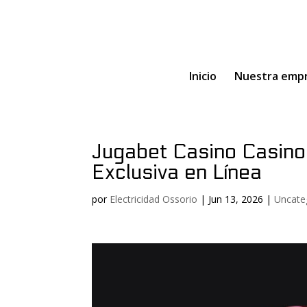
Inicio
Nuestra emp
Jugabet Casino Casino
Exclusiva en Línea
por
Electricidad Ossorio
|
Jun 13, 2026
|
Uncate