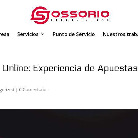
resa
Servicios
Punto de Servicio
Nuestros trab
 Online: Experiencia de Apuestas
gorized
|
0 Comentarios