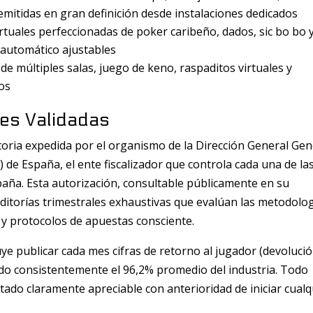
emitidas en gran definición desde instalaciones dedicados
rtuales perfeccionadas de poker caribeño, dados, sic bo bo 
 automático ajustables
de múltiples salas, juego de keno, raspaditos virtuales y
os
nes Validadas
ria expedida por el organismo de la Dirección General Gen
de España, el ente fiscalizador que controla cada una de la
paña. Esta autorización, consultable públicamente en su
itorías trimestrales exhaustivas que evalúan las metodolo
y protocolos de apuestas consciente.
ye publicar cada mes cifras de retorno al jugador (devolució
ndo consistentemente el 96,2% promedio del industria. Todo
tado claramente apreciable con anterioridad de iniciar cualq