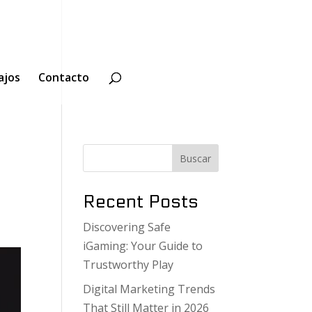
ajos
Contacto
Buscar
Recent Posts
Discovering Safe
iGaming: Your Guide to
Trustworthy Play
Digital Marketing Trends
That Still Matter in 2026