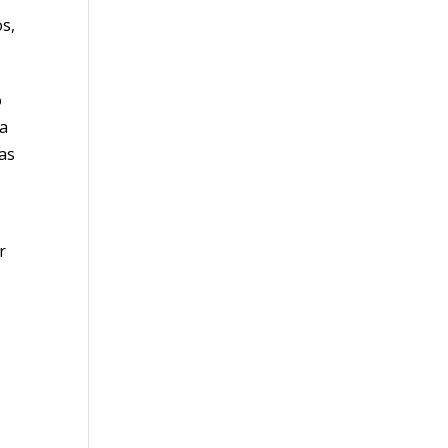
s,
o
 a
tas
r