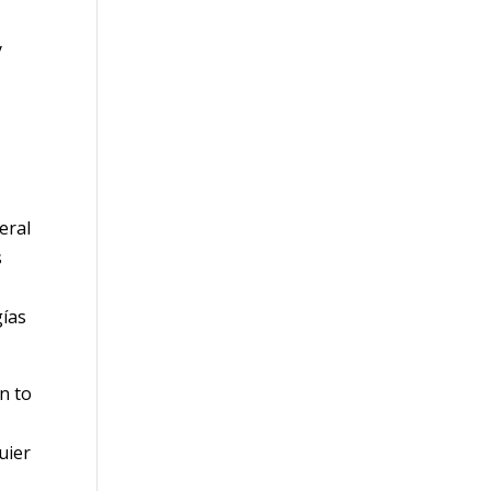
y
eral
s
gías
n to
uier