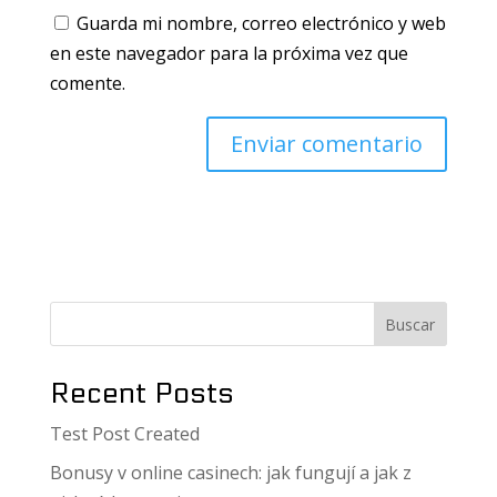
Guarda mi nombre, correo electrónico y web
en este navegador para la próxima vez que
comente.
Buscar
Recent Posts
Test Post Created
Bonusy v online casinech: jak fungují a jak z