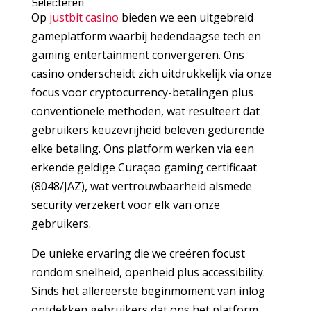
Selecteren
Op
justbit casino
bieden we een uitgebreid
gameplatform waarbij hedendaagse tech en
gaming entertainment convergeren. Ons
casino onderscheidt zich uitdrukkelijk via onze
focus voor cryptocurrency-betalingen plus
conventionele methoden, wat resulteert dat
gebruikers keuzevrijheid beleven gedurende
elke betaling. Ons platform werken via een
erkende geldige Curaçao gaming certificaat
(8048/JAZ), wat vertrouwbaarheid alsmede
security verzekert voor elk van onze
gebruikers.
De unieke ervaring die we creëren focust
rondom snelheid, openheid plus accessibility.
Sinds het allereerste beginmoment van inlog
ontdekken gebruikers dat ons het platform