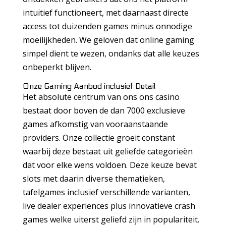
intuïtief functioneert, met daarnaast directe
access tot duizenden games minus onnodige
moeilijkheden. We geloven dat online gaming
simpel dient te wezen, ondanks dat alle keuzes
onbeperkt blijven.
Onze Gaming Aanbod inclusief Detail
Het absolute centrum van ons ons casino
bestaat door boven de dan 7000 exclusieve
games afkomstig van vooraanstaande
providers. Onze collectie groeit constant
waarbij deze bestaat uit geliefde categorieën
dat voor elke wens voldoen. Deze keuze bevat
slots met daarin diverse thematieken,
tafelgames inclusief verschillende varianten,
live dealer experiences plus innovatieve crash
games welke uiterst geliefd zijn in populariteit.