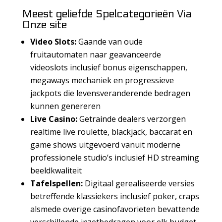
Meest geliefde Spelcategorieën Via
Onze site
Video Slots:
Gaande van oude
fruitautomaten naar geavanceerde
videoslots inclusief bonus eigenschappen,
megaways mechaniek en progressieve
jackpots die levensveranderende bedragen
kunnen genereren
Live Casino:
Getrainde dealers verzorgen
realtime live roulette, blackjack, baccarat en
game shows uitgevoerd vanuit moderne
professionele studio’s inclusief HD streaming
beeldkwaliteit
Tafelspellen:
Digitaal gerealiseerde versies
betreffende klassiekers inclusief poker, craps
alsmede overige casinofavorieten bevattende