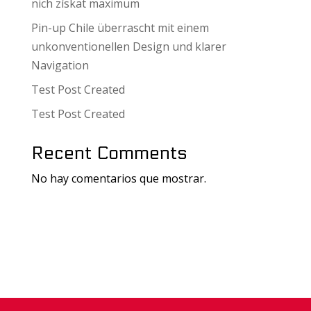
nich získat maximum
Pin-up Chile überrascht mit einem
unkonventionellen Design und klarer
Navigation
Test Post Created
Test Post Created
Recent Comments
No hay comentarios que mostrar.