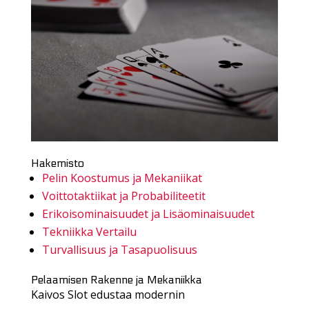
Hakemisto
Pelin Koostumus ja Mekaniikat
Voittotaktiikat ja Probabiliteetit
Erikoisominaisuudet ja Lisäominaisuudet
Tekniikka Vertailu
Turvallisuus ja Tasapuolisuus
Pelaamisen Rakenne ja Mekaniikka
Kaivos Slot edustaa modernin