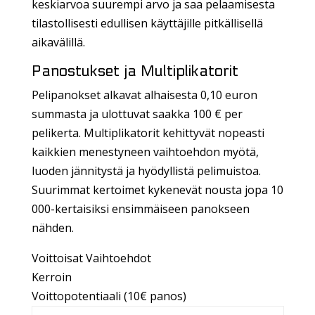
keskiarvoa suurempi arvo ja saa pelaamisesta
tilastollisesti edullisen käyttäjille pitkällisellä
aikavälillä.
Panostukset ja Multiplikatorit
Pelipanokset alkavat alhaisesta 0,10 euron
summasta ja ulottuvat saakka 100 € per
pelikerta. Multiplikatorit kehittyvät nopeasti
kaikkien menestyneen vaihtoehdon myötä,
luoden jännitystä ja hyödyllistä pelimuistoa.
Suurimmat kertoimet kykenevät nousta jopa 10
000-kertaisiksi ensimmäiseen panokseen
nähden.
Voittoisat Vaihtoehdot
Kerroin
Voittopotentiaali (10€ panos)