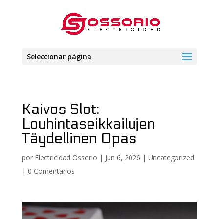
Seleccionar página
Kaivos Slot:
Louhintaseikkailujen
Täydellinen Opas
por
Electricidad Ossorio
|
Jun 6, 2026
|
Uncategorized
|
0 Comentarios