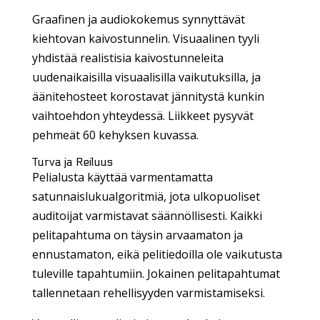
Graafinen ja audiokokemus synnyttävät
kiehtovan kaivostunnelin. Visuaalinen tyyli
yhdistää realistisia kaivostunneleita
uudenaikaisilla visuaalisilla vaikutuksilla, ja
äänitehosteet korostavat jännitystä kunkin
vaihtoehdon yhteydessä. Liikkeet pysyvät
pehmeät 60 kehyksen kuvassa.
Turva ja Reiluus
Pelialusta käyttää varmentamatta
satunnaislukualgoritmiä, jota ulkopuoliset
auditoijat varmistavat säännöllisesti. Kaikki
pelitapahtuma on täysin arvaamaton ja
ennustamaton, eikä pelitiedoilla ole vaikutusta
tuleville tapahtumiin. Jokainen pelitapahtumat
tallennetaan rehellisyyden varmistamiseksi.