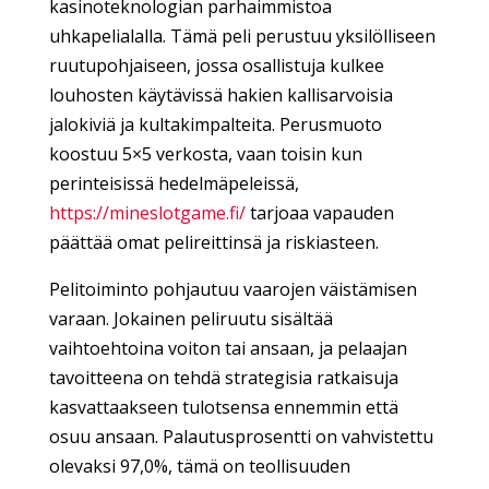
kasinoteknologian parhaimmistoa
uhkapelialalla. Tämä peli perustuu yksilölliseen
ruutupohjaiseen, jossa osallistuja kulkee
louhosten käytävissä hakien kallisarvoisia
jalokiviä ja kultakimpalteita. Perusmuoto
koostuu 5×5 verkosta, vaan toisin kun
perinteisissä hedelmäpeleissä,
https://mineslotgame.fi/
tarjoaa vapauden
päättää omat pelireittinsä ja riskiasteen.
Pelitoiminto pohjautuu vaarojen väistämisen
varaan. Jokainen peliruutu sisältää
vaihtoehtoina voiton tai ansaan, ja pelaajan
tavoitteena on tehdä strategisia ratkaisuja
kasvattaakseen tulotsensa ennemmin että
osuu ansaan. Palautusprosentti on vahvistettu
olevaksi 97,0%, tämä on teollisuuden