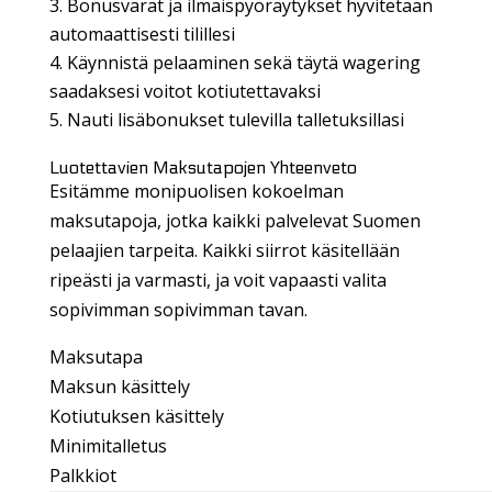
Bonusvarat ja ilmaispyöräytykset hyvitetään
automaattisesti tilillesi
Käynnistä pelaaminen sekä täytä wagering
saadaksesi voitot kotiutettavaksi
Nauti lisäbonukset tulevilla talletuksillasi
Luotettavien Maksutapojen Yhteenveto
Esitämme monipuolisen kokoelman
maksutapoja, jotka kaikki palvelevat Suomen
pelaajien tarpeita. Kaikki siirrot käsitellään
ripeästi ja varmasti, ja voit vapaasti valita
sopivimman sopivimman tavan.
Maksutapa
Maksun käsittely
Kotiutuksen käsittely
Minimitalletus
Palkkiot