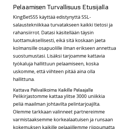
Pelaamisen Turvallisuus Etusijalla
KingBet555 käyttää edistynyttä SSL-
salaustekniikkaa turvatakseen kaikki tietosi ja
rahansiirrot. Datasi käsitellään täysin
luottamuksellisesti, eikä sitä koskaan jaeta
kolmansille osapuolille ilman erikseen annettua
suostumustasi. Lisäksi tarjoamme kattavia
työkaluja hallittuun pelaamiseen, koska
uskomme, että viihteen pitää aina olla
hallittuna.
Kattava Pelivalikoima Kaikille Pelaajalle
Pelikirjastomme kattaa ylitse 3000 uniikkia
peliä maailman johtavilta pelintarjoajilta.
Olemme tarkkaan valinneet partnereimme
varmistaaksemme korkealaatuisen ja runsaan
kokemuksen kaikille pelaajillemme riippumatta