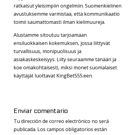
ratkaisut yleisimpiin ongelmiin. Suomenkielinen
avustuksemme varmistaa, että kommunikaatio
toimii saumattomasti ilman kielimuureja.
Alustamme sitoutuu tarjoamaan
ensiluokkaisen kokemuksen, jossa liittyvät
turvallisuus, monipuolisuus ja
asiakaskeskeisyys. Liity seuraamme tänään ja
koe omakohtaisesti, miksi monet suomalaiset
käyttäjät luottavat KingBet555:een.
Enviar comentario
Tu dirección de correo electrónico no será
publicada.
Los campos obligatorios están