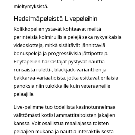
mieltymyksistä.
Hedelmäpeleistä Livepeleihin
Kolikkopelien ystävät kohtaavat meiltä
perinteisiä kolmirullisia pelejä sekä nykyaikaisia
videoslotteja, mitkä sisältävät jännittäviä
bonuspelejä ja progressiivisia jättipotteja.
Pöytäpelien harrastajat pystyvät nauttia
runsaista ruletti-, blackjack-varianttien ja
bakkaraa-variaatioista, jotka esittävät erilaisia
panoksia niin tulokkaille kuin veteraaneille
pelaajille.
Live-pelimme tuo todellista kasinotunnelmaa
välittömästi kotiisi ammattitaitoisten jakajien
kanssa. Voit osallistua reaaliajassa toisten
pelaajien mukana ja nauttia interaktiivisesta