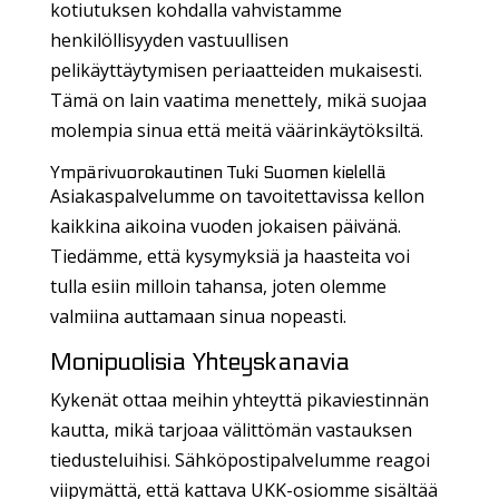
kotiutuksen kohdalla vahvistamme
henkilöllisyyden vastuullisen
pelikäyttäytymisen periaatteiden mukaisesti.
Tämä on lain vaatima menettely, mikä suojaa
molempia sinua että meitä väärinkäytöksiltä.
Ympärivuorokautinen Tuki Suomen kielellä
Asiakaspalvelumme on tavoitettavissa kellon
kaikkina aikoina vuoden jokaisen päivänä.
Tiedämme, että kysymyksiä ja haasteita voi
tulla esiin milloin tahansa, joten olemme
valmiina auttamaan sinua nopeasti.
Monipuolisia Yhteyskanavia
Kykenät ottaa meihin yhteyttä pikaviestinnän
kautta, mikä tarjoaa välittömän vastauksen
tiedusteluihisi. Sähköpostipalvelumme reagoi
viipymättä, että kattava UKK-osiomme sisältää