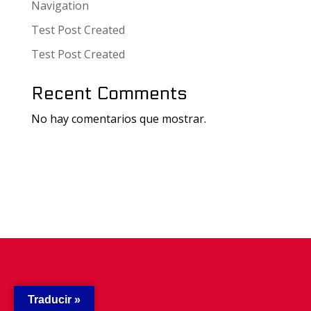
Navigation
Test Post Created
Test Post Created
Recent Comments
No hay comentarios que mostrar.
Traducir »