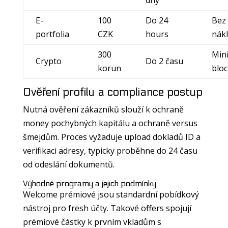
E-
100
Do 24
Bez
portfolia
CZK
hours
nák
300
Min
Crypto
Do 2 času
korun
bloc
Ověření profilu a compliance postup
Nutná ověření zákazníků slouží k ochraně
money pochybných kapitálu a ochraně versus
šmejdům. Proces vyžaduje upload dokladů ID a
verifikaci adresy, typicky proběhne do 24 času
od odeslání dokumentů.
Výhodné programy a jejich podmínky
Welcome prémiové jsou standardní pobídkový
nástroj pro fresh účty. Takové offers spojují
prémiové částky k prvním vkladům s