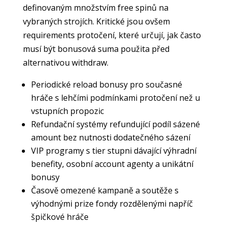
definovaným množstvím free spinů na
vybraných strojích. Kritické jsou ovšem
requirements protočení, které určují, jak často
musí být bonusová suma použita před
alternativou withdraw.
Periodické reload bonusy pro současné
hráče s lehčími podmínkami protočení než u
vstupních propozic
Refundační systémy refundující podíl sázené
amount bez nutnosti dodatečného sázení
VIP programy s tier stupni dávající výhradní
benefity, osobní account agenty a unikátní
bonusy
Časově omezené kampaně a soutěže s
výhodnými prize fondy rozdělenými napříč
špičkové hráče