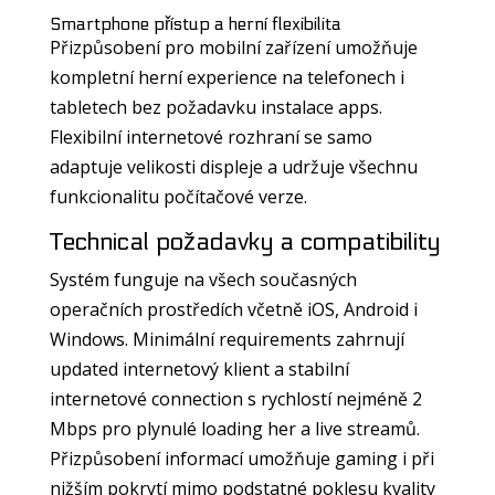
Smartphone přístup a herní flexibilita
Přizpůsobení pro mobilní zařízení umožňuje
kompletní herní experience na telefonech i
tabletech bez požadavku instalace apps.
Flexibilní internetové rozhraní se samo
adaptuje velikosti displeje a udržuje všechnu
funkcionalitu počítačové verze.
Technical požadavky a compatibility
Systém funguje na všech současných
operačních prostředích včetně iOS, Android i
Windows. Minimální requirements zahrnují
updated internetový klient a stabilní
internetové connection s rychlostí nejméně 2
Mbps pro plynulé loading her a live streamů.
Přizpůsobení informací umožňuje gaming i při
nižším pokrytí mimo podstatné poklesu kvality