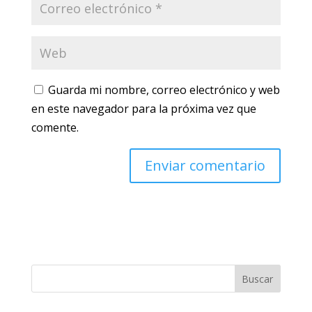
Guarda mi nombre, correo electrónico y web
en este navegador para la próxima vez que
comente.
Buscar