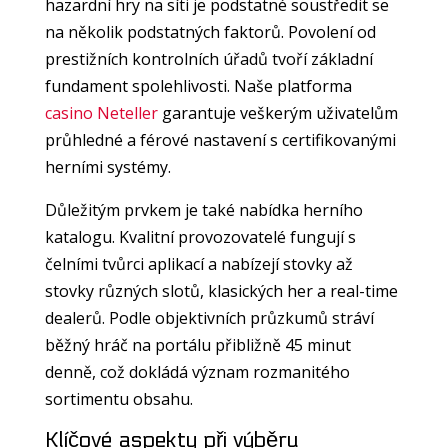
hazardní hry na síti je podstatné soustředit se
na několik podstatných faktorů. Povolení od
prestižních kontrolních úřadů tvoří základní
fundament spolehlivosti. Naše platforma
casino Neteller
garantuje veškerým uživatelům
průhledné a férové nastavení s certifikovanými
herními systémy.
Důležitým prvkem je také nabídka herního
katalogu. Kvalitní provozovatelé fungují s
čelními tvůrci aplikací a nabízejí stovky až
stovky různých slotů, klasických her a real-time
dealerů. Podle objektivních průzkumů stráví
běžný hráč na portálu přibližně 45 minut
denně, což dokládá význam rozmanitého
sortimentu obsahu.
Klíčové aspekty při výběru