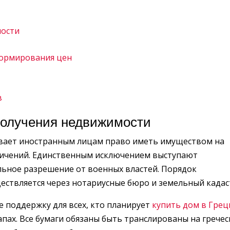
ности
формирования цен
в
олучения недвижимости
ивает иностранным лицам право иметь имуществом на
аничений. Единственным исключением выступают
льное разрешение от военных властей. Порядок
ествляется через нотариусные бюро и земельный кадас
е поддержку для всех, кто планирует
купить дом в Грец
пах. Все бумаги обязаны быть транслированы на грече