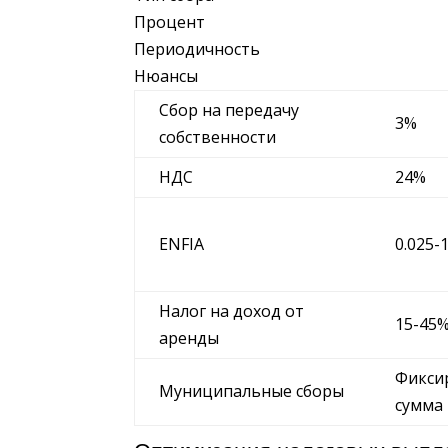
Процент
Периодичность
Нюансы
Сбор на передачу
3%
собственности
НДС
24%
ENFIA
0.025-
Налог на доход от
15-45
аренды
Фикси
Муниципальные сборы
сумма