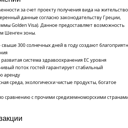
енности за счет проекту получения вида на жительств
веренный данные согласно законодательству Греции,
ммы Golden Visa). Данное предоставляет возможность
м Шенген зоны.
 свыше 300 солнечных дней в году создают благоприят
ния
развитая система здравоохранения ЕС уровня
чивый поток гостей гарантирует стабильный
ю аренду
ная среда, экологически чистые продукты, богатое
о сравнению с прочими средиземноморскими странам
закции