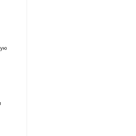
о
ную
и