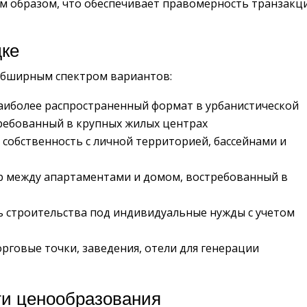
м образом, что обеспечивает правомерность транзакц
дке
обширным спектром вариантов:
иболее распространенный формат в урбанистической
требованный в крупных жилых центрах
собственность с личной территорией, бассейнами и
 между апартаментами и домом, востребованный в
 строительства под индивидуальные нужды с учетом
рговые точки, заведения, отели для генерации
ти ценообразования