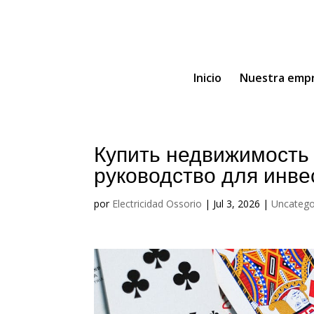
Inicio
Nuestra emp
Купить недвижимость
руководство для инве
por
Electricidad Ossorio
|
Jul 3, 2026
|
Uncatego