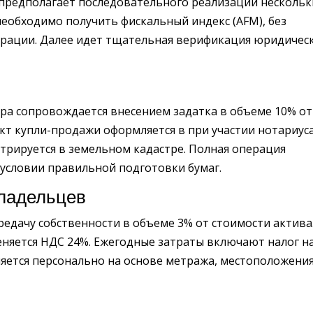
предполагает последовательного реализации нескольк
еобходимо получить фискальный индекс (AFM), без
рации. Далее идет тщательная верификация юридичес
а сопровождается внесением задатка в объеме 10% от
кт купли-продажи оформляется в при участии нотариуса
стрируется в земельном кадастре. Полная операция
 условии правильной подготовки бумаг.
владельцев
редачу собственности в объеме 3% от стоимости актива
еняется НДС 24%. Ежегодные затраты включают налог н
ляется персонально на основе метража, местоположения