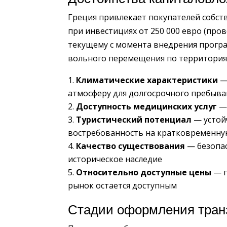
Греция привлекает покупателей собств
при инвестициях от 250 000 евро (про
текущему с момента внедрения програ
вольного перемещения по территория
Климатические характеристики
—
атмосферу для долгосрочного пребыва
Доступность медицинских услуг
— 
Туристический потенциал
— устой
востребованность на кратковременну
Качество существования
— безопас
историческое наследие
Относительно доступные цены
— п
рынок остается доступным
Стадии оформления тран