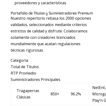
proveedores y características
Portafolio de Títulos y Suministradores Premium
Nuestro repertorio rebasa los 2000 opciones
validados, seleccionados mediante criterios
estrictos de calidad y disfrute. Colaboramos
solamente con creadores licenciados
mundialmente que acatan regulaciones
técnicas rigurosas.
Categoría
Total de Títulos
RTP Promedio
Suministradores Principales
NetEnt,
Tragaperras
850+
96.2%
Microg
Clásicas
Play’n 