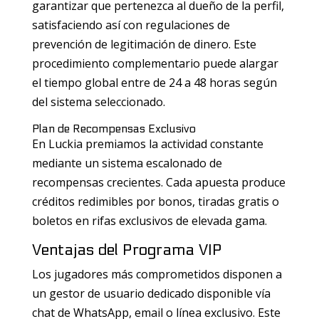
garantizar que pertenezca al dueño de la perfil,
satisfaciendo así con regulaciones de
prevención de legitimación de dinero. Este
procedimiento complementario puede alargar
el tiempo global entre de 24 a 48 horas según
del sistema seleccionado.
Plan de Recompensas Exclusivo
En Luckia premiamos la actividad constante
mediante un sistema escalonado de
recompensas crecientes. Cada apuesta produce
créditos redimibles por bonos, tiradas gratis o
boletos en rifas exclusivos de elevada gama.
Ventajas del Programa VIP
Los jugadores más comprometidos disponen a
un gestor de usuario dedicado disponible vía
chat de WhatsApp, email o línea exclusivo. Este