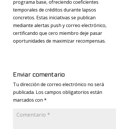
programa base, ofreciendo coeficientes
temporales de créditos durante lapsos
concretos. Estas iniciativas se publican
mediante alertas push y correo electrónico,
certificando que cero miembro deje pasar
oportunidades de maximizar recompensas.
Enviar comentario
Tu dirección de correo electrónico no será
publicada.
Los campos obligatorios están
marcados con
*