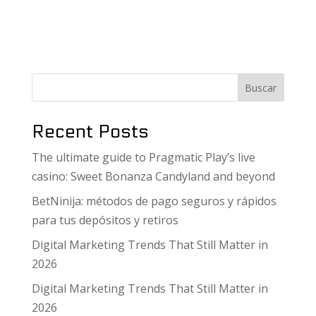
Buscar
Recent Posts
The ultimate guide to Pragmatic Play’s live
casino: Sweet Bonanza Candyland and beyond
BetNinija: métodos de pago seguros y rápidos
para tus depósitos y retiros
Digital Marketing Trends That Still Matter in
2026
Digital Marketing Trends That Still Matter in
2026