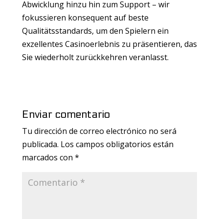
Abwicklung hinzu hin zum Support – wir
fokussieren konsequent auf beste
Qualitätsstandards, um den Spielern ein
exzellentes Casinoerlebnis zu präsentieren, das
Sie wiederholt zurückkehren veranlasst.
Enviar comentario
Tu dirección de correo electrónico no será
publicada.
Los campos obligatorios están
marcados con
*