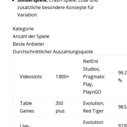
Sonderspiele:
Crash-Spiele, Lose und
zusätzliche besondere Konzepte für
Variation
Kategorie
Anzahl der Spiele
Beste Anbieter
Durchschnittlicher Auszahlungsquote
NetEnt
Studios,
96.2
Videoslots
1.800+
Pragmatic
%
Play,
PlaynGO
Table
350
Evolution,
98.
Games
plus
Red Tiger
Evolution
Live-
97.8