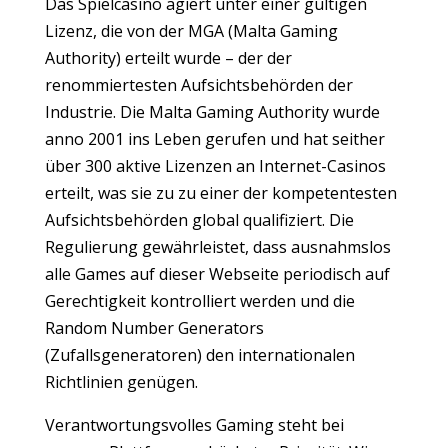
Das Spielcasino agiert unter einer gültigen
Lizenz, die von der MGA (Malta Gaming
Authority) erteilt wurde – der der
renommiertesten Aufsichtsbehörden der
Industrie. Die Malta Gaming Authority wurde
anno 2001 ins Leben gerufen und hat seither
über 300 aktive Lizenzen an Internet-Casinos
erteilt, was sie zu zu einer der kompetentesten
Aufsichtsbehörden global qualifiziert. Die
Regulierung gewährleistet, dass ausnahmslos
alle Games auf dieser Webseite periodisch auf
Gerechtigkeit kontrolliert werden und die
Random Number Generators
(Zufallsgeneratoren) den internationalen
Richtlinien genügen.
Verantwortungsvolles Gaming steht bei