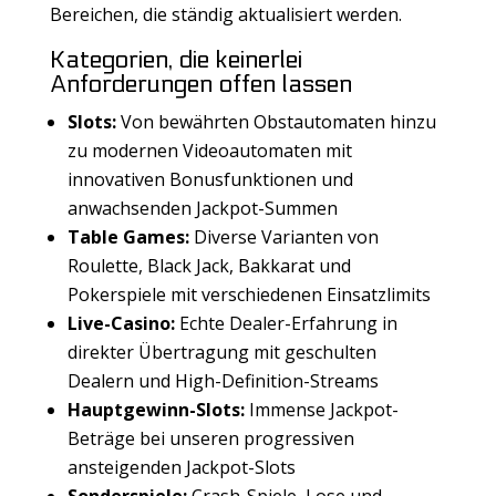
Bereichen, die ständig aktualisiert werden.
Kategorien, die keinerlei
Anforderungen offen lassen
Slots:
Von bewährten Obstautomaten hinzu
zu modernen Videoautomaten mit
innovativen Bonusfunktionen und
anwachsenden Jackpot-Summen
Table Games:
Diverse Varianten von
Roulette, Black Jack, Bakkarat und
Pokerspiele mit verschiedenen Einsatzlimits
Live-Casino:
Echte Dealer-Erfahrung in
direkter Übertragung mit geschulten
Dealern und High-Definition-Streams
Hauptgewinn-Slots:
Immense Jackpot-
Beträge bei unseren progressiven
ansteigenden Jackpot-Slots