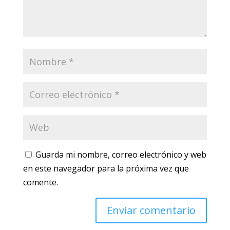
Guarda mi nombre, correo electrónico y web
en este navegador para la próxima vez que
comente.