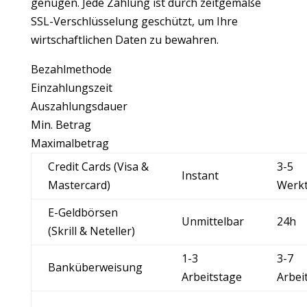
genügen. Jede Zahlung ist durch zeitgemäße
SSL-Verschlüsselung geschützt, um Ihre
wirtschaftlichen Daten zu bewahren.
Bezahlmethode
Einzahlungszeit
Auszahlungsdauer
Min. Betrag
Maximalbetrag
Credit Cards (Visa &
3-5
Instant
Mastercard)
Werk
E-Geldbörsen
Unmittelbar
24h
(Skrill & Neteller)
1-3
3-7
Banküberweisung
Arbeitstage
Arbei