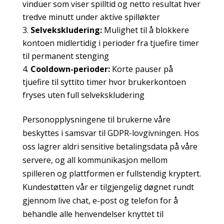
vinduer som viser spilltid og netto resultat hver
tredve minutt under aktive spilløkter
Selvekskludering:
Mulighet til å blokkere
kontoen midlertidig i perioder fra tjuefire timer
til permanent stenging
Cooldown-perioder:
Korte pauser på
tjuefire til syttito timer hvor brukerkontoen
fryses uten full selvekskludering
Personopplysningene til brukerne våre
beskyttes i samsvar til GDPR-lovgivningen. Hos
oss lagrer aldri sensitive betalingsdata på våre
servere, og all kommunikasjon mellom
spilleren og plattformen er fullstendig kryptert.
Kundestøtten vår er tilgjengelig døgnet rundt
gjennom live chat, e-post og telefon for å
behandle alle henvendelser knyttet til