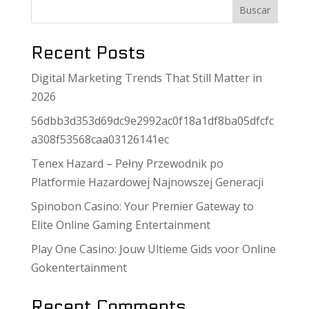
Buscar
Recent Posts
Digital Marketing Trends That Still Matter in
2026
56dbb3d353d69dc9e2992ac0f18a1df8ba05dfcfc
a308f53568caa03126141ec
Tenex Hazard – Pełny Przewodnik po
Platformie Hazardowej Najnowszej Generacji
Spinobon Casino: Your Premier Gateway to
Elite Online Gaming Entertainment
Play One Casino: Jouw Ultieme Gids voor Online
Gokentertainment
Recent Comments