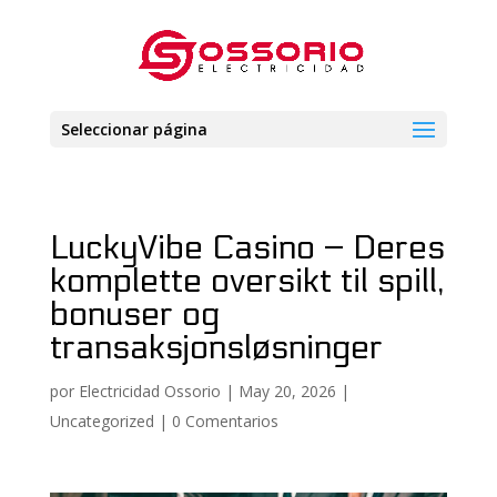
Seleccionar página
LuckyVibe Casino – Deres
komplette oversikt til spill,
bonuser og
transaksjonsløsninger
por
Electricidad Ossorio
|
May 20, 2026
|
Uncategorized
|
0 Comentarios