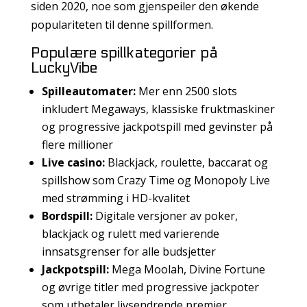
siden 2020, noe som gjenspeiler den økende
populariteten til denne spillformen.
Populære spillkategorier på
LuckyVibe
Spilleautomater:
Mer enn 2500 slots
inkludert Megaways, klassiske fruktmaskiner
og progressive jackpotspill med gevinster på
flere millioner
Live casino:
Blackjack, roulette, baccarat og
spillshow som Crazy Time og Monopoly Live
med strømming i HD-kvalitet
Bordspill:
Digitale versjoner av poker,
blackjack og rulett med varierende
innsatsgrenser for alle budsjetter
Jackpotspill:
Mega Moolah, Divine Fortune
og øvrige titler med progressive jackpoter
som utbetaler livsendrende premier