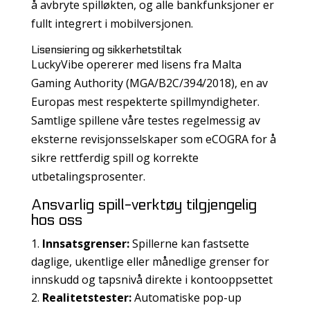
å avbryte spilløkten, og alle bankfunksjoner er
fullt integrert i mobilversjonen.
Lisensiering og sikkerhetstiltak
LuckyVibe opererer med lisens fra Malta
Gaming Authority (MGA/B2C/394/2018), en av
Europas mest respekterte spillmyndigheter.
Samtlige spillene våre testes regelmessig av
eksterne revisjonsselskaper som eCOGRA for å
sikre rettferdig spill og korrekte
utbetalingsprosenter.
Ansvarlig spill-verktøy tilgjengelig
hos oss
Innsatsgrenser:
Spillerne kan fastsette
daglige, ukentlige eller månedlige grenser for
innskudd og tapsnivå direkte i kontooppsettet
Realitetstester:
Automatiske pop-up