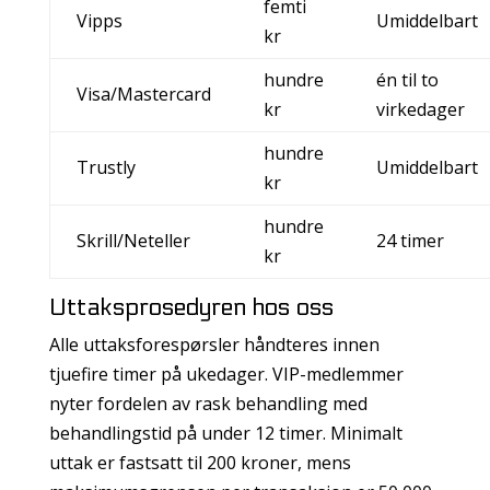
femti
Vipps
Umiddelbart
kr
hundre
én til to
Visa/Mastercard
kr
virkedager
hundre
Trustly
Umiddelbart
kr
hundre
Skrill/Neteller
24 timer
kr
Uttaksprosedyren hos oss
Alle uttaksforespørsler håndteres innen
tjuefire timer på ukedager. VIP-medlemmer
nyter fordelen av rask behandling med
behandlingstid på under 12 timer. Minimalt
uttak er fastsatt til 200 kroner, mens