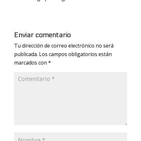
Enviar comentario
Tu dirección de correo electrónico no será
publicada.
Los campos obligatorios están
marcados con
*