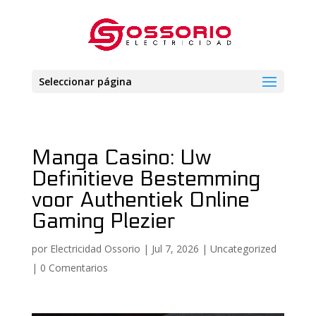
Seleccionar página
Manga Casino: Uw
Definitieve Bestemming
voor Authentiek Online
Gaming Plezier
por
Electricidad Ossorio
|
Jul 7, 2026
|
Uncategorized
|
0 Comentarios