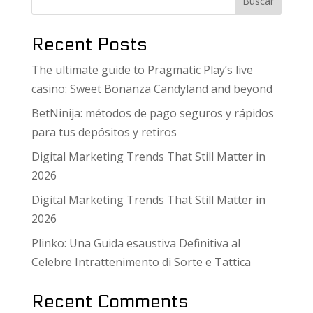
Buscar
Recent Posts
The ultimate guide to Pragmatic Play’s live
casino: Sweet Bonanza Candyland and beyond
BetNinija: métodos de pago seguros y rápidos
para tus depósitos y retiros
Digital Marketing Trends That Still Matter in
2026
Digital Marketing Trends That Still Matter in
2026
Plinko: Una Guida esaustiva Definitiva al
Celebre Intrattenimento di Sorte e Tattica
Recent Comments