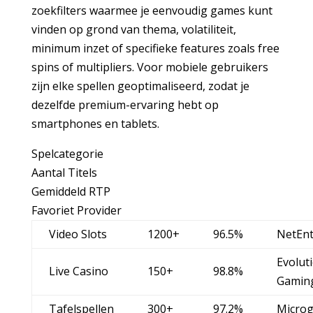
zoekfilters waarmee je eenvoudig games kunt
vinden op grond van thema, volatiliteit,
minimum inzet of specifieke features zoals free
spins of multipliers. Voor mobiele gebruikers
zijn elke spellen geoptimaliseerd, zodat je
dezelfde premium-ervaring hebt op
smartphones en tablets.
Spelcategorie
Aantal Titels
Gemiddeld RTP
Favoriet Provider
Video Slots
1200+
96.5%
NetEn
Evolut
Live Casino
150+
98.8%
Gamin
Tafelspellen
300+
97.2%
Micro