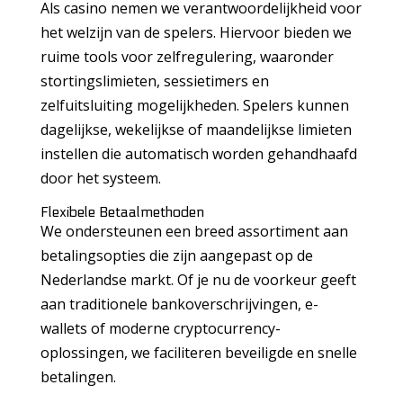
Als casino nemen we verantwoordelijkheid voor
het welzijn van de spelers. Hiervoor bieden we
ruime tools voor zelfregulering, waaronder
stortingslimieten, sessietimers en
zelfuitsluiting mogelijkheden. Spelers kunnen
dagelijkse, wekelijkse of maandelijkse limieten
instellen die automatisch worden gehandhaafd
door het systeem.
Flexibele Betaalmethoden
We ondersteunen een breed assortiment aan
betalingsopties die zijn aangepast op de
Nederlandse markt. Of je nu de voorkeur geeft
aan traditionele bankoverschrijvingen, e-
wallets of moderne cryptocurrency-
oplossingen, we faciliteren beveiligde en snelle
betalingen.