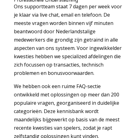
Ons supportteam staat 7 dagen per week voor
je klaar via live chat, email en telefoon. De
meeste vragen worden binnen vijf minuten
beantwoord door Nederlandstalige
medewerkers die grondig zijn getraind in alle
aspecten van ons systeem. Voor ingewikkelder
kwesties hebben we specialized afdelingen die
zich focussen op transacties, technisch
problemen en bonusvoorwaarden.
We hebben ook een ruime FAQ-sectie
ontwikkeld met oplossingen op meer dan 200
populaire vragen, georganiseerd in duidelijke
categorieën. Deze kennisbank wordt
maandelijks bijgewerkt op basis van de meest
recente kwesties van spelers, zodat je rapt
zelfstandig oplossingen kunt vinden.