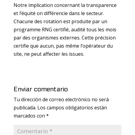
Notre implication concernant la transparence
et l’équité on différencie dans le secteur.
Chacune des rotation est produite par un
programme RNG certifié, audité tous les mois
par des organismes externes. Cette précision
certifie que aucun, pas même l’opérateur du
site, ne peut affecter les issues.
Enviar comentario
Tu dirección de correo electrónico no será
publicada.
Los campos obligatorios están
marcados con
*