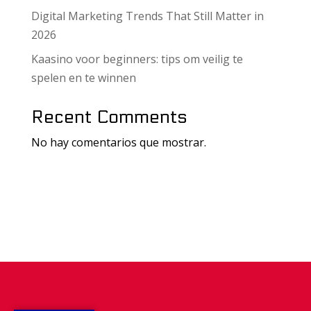
Digital Marketing Trends That Still Matter in
2026
Kaasino voor beginners: tips om veilig te
spelen en te winnen
Recent Comments
No hay comentarios que mostrar.