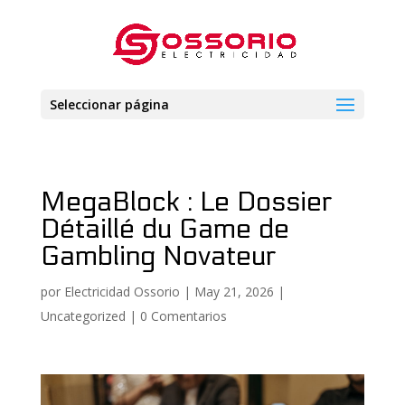
Seleccionar página
MegaBlock : Le Dossier
Détaillé du Game de
Gambling Novateur
por
Electricidad Ossorio
|
May 21, 2026
|
Uncategorized
|
0 Comentarios