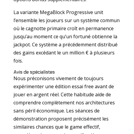
La variante MegaBlock Progressive unit
l’ensemble les joueurs sur un système commun
où le cagnotte primaire croît en permanence
jusqu’au moment ce qu’un fortuné obtienne la
jackpot. Ce système a précédemment distribué
des gains excédant le un million € à plusieurs
fois.
Avis de spécialistes
Nous préconisons vivement de toujours
expérimenter une édition essai free avant de
jouer en argent réel. Cette habitude aide de
comprendre complètement nos architectures
sans péril économique. Les séances de
démonstration proposent précisément les
similaires chances que le game effectif,