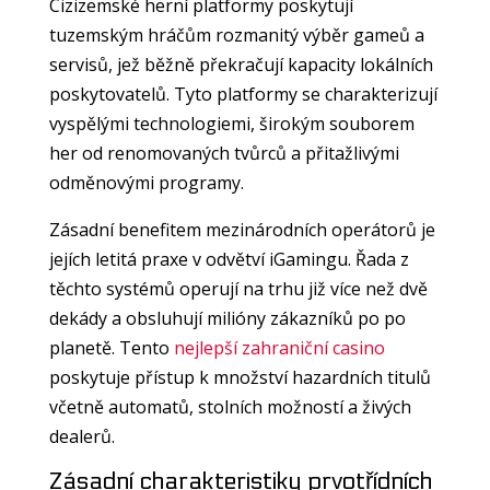
Cizizemské herní platformy poskytují
tuzemským hráčům rozmanitý výběr gameů a
servisů, jež běžně překračují kapacity lokálních
poskytovatelů. Tyto platformy se charakterizují
vyspělými technologiemi, širokým souborem
her od renomovaných tvůrců a přitažlivými
odměnovými programy.
Zásadní benefitem mezinárodních operátorů je
jejích letitá praxe v odvětví iGamingu. Řada z
těchto systémů operují na trhu již více než dvě
dekády a obsluhují milióny zákazníků po po
planetě. Tento
nejlepší zahraniční casino
poskytuje přístup k množství hazardních titulů
včetně automatů, stolních možností a živých
dealerů.
Zásadní charakteristiky prvotřídních