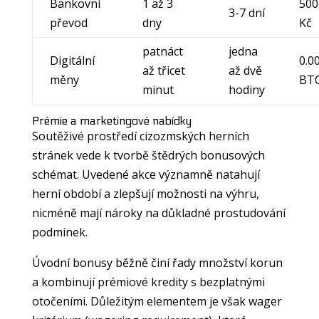
Bankovní
1 až 3
500
3-7 dní
převod
dny
Kč
patnáct
jedna
Digitální
0.0
až třicet
až dvě
měny
BT
minut
hodiny
Prémie a marketingové nabídky
Soutěživé prostředí cizozmských herních
stránek vede k tvorbě štědrých bonusových
schémat. Uvedené akce významně natahují
herní období a zlepšují možnosti na výhru,
nicméně mají nároky na důkladné prostudování
podmínek.
Úvodní bonusy běžně činí řady množství korun
a kombinují prémiové kredity s bezplatnými
otočeními. Důležitým elementem je však wager