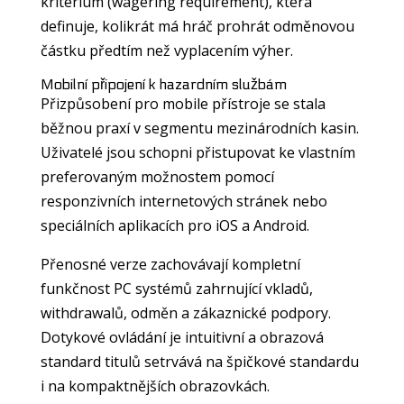
kritérium (wagering requirement), která
definuje, kolikrát má hráč prohrát odměnovou
částku předtím než vyplacením výher.
Mobilní připojení k hazardním službám
Přizpůsobení pro mobile přístroje se stala
běžnou praxí v segmentu mezinárodních kasin.
Uživatelé jsou schopni přistupovat ke vlastním
preferovaným možnostem pomocí
responzivních internetových stránek nebo
speciálních aplikacích pro iOS a Android.
Přenosné verze zachovávají kompletní
funkčnost PC systémů zahrnující vkladů,
withdrawalů, odměn a zákaznické podpory.
Dotykové ovládání je intuitivní a obrazová
standard titulů setrvává na špičkové standardu
i na kompaktnějších obrazovkách.