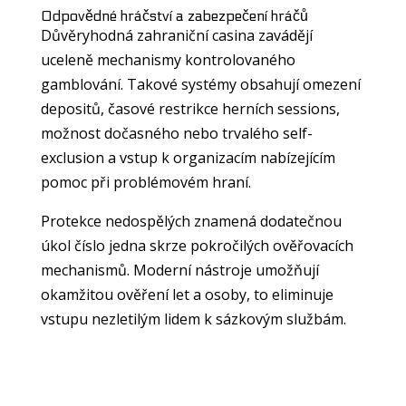
Odpovědné hráčství a zabezpečení hráčů
Důvěryhodná zahraniční casina zavádějí
uceleně mechanismy kontrolovaného
gamblování. Takové systémy obsahují omezení
depositů, časové restrikce herních sessions,
možnost dočasného nebo trvalého self-
exclusion a vstup k organizacím nabízejícím
pomoc při problémovém hraní.
Protekce nedospělých znamená dodatečnou
úkol číslo jedna skrze pokročilých ověřovacích
mechanismů. Moderní nástroje umožňují
okamžitou ověření let a osoby, to eliminuje
vstupu nezletilým lidem k sázkovým službám.