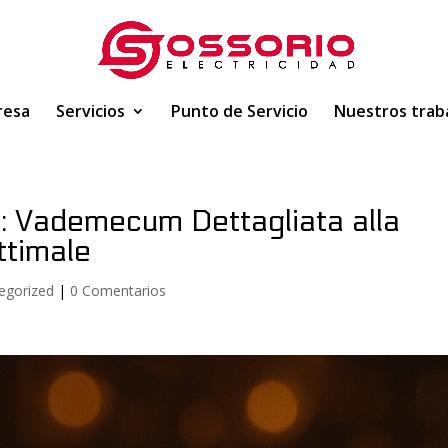
resa
Servicios
Punto de Servicio
Nuestros trab
te: Vademecum Dettagliata alla
ttimale
egorized
|
0 Comentarios