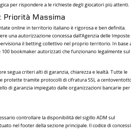
ca per rispondere a le richieste degli giocatori più attenti.
a: Priorità Massima
te online in territorio italiano è rigorosa e ben definita.
ere una autorizzazione concessa dall’Agenzia delle Imposte
rvisiona il betting collettivo nel proprio territorio. In base 
oltre 100 bookmaker autorizzati che funzionano legalmente sul
e segua criteri alti di garanzia, chiarezza e lealtà. Tutte le
protette tramite protocolli di cifratura SSL a centoventott
llo di garanzia impiegato dalle organizzazioni bancarie per 
sario controllare la disponibilità del sigillo ADM sul
uato nel footer della sezione principale. Il codice di concess