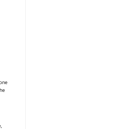
ione
che
,