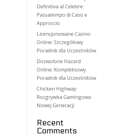
Definitiva al Celebre
Passatempo di Caso e
Approccio
Licencjonowane Casino
Online: Szczegółowy
Poradnik dla Uczestników
Dozwolone Hazard
Online: Kompleksowy
Poradnik dla Uczestników
Chicken Highway:
Rozgrywka Gamingowa
Nowej Generacji
Recent
Comments