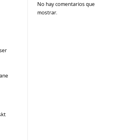
No hay comentarios que
mostrar.
ser
bane
skt