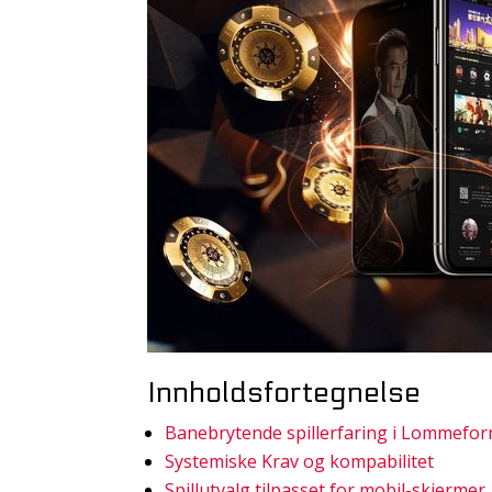
Innholdsfortegnelse
Banebrytende spillerfaring i Lommefo
Systemiske Krav og kompabilitet
Spillutvalg tilpasset for mobil-skjermer