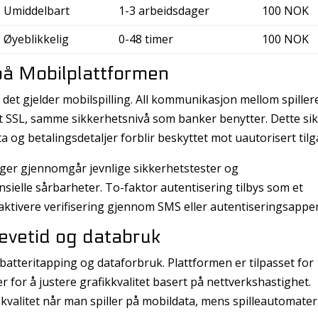
Umiddelbart
1-3 arbeidsdager
100 NOK
Øyeblikkelig
0-48 timer
100 NOK
på Mobilplattformen
 det gjelder mobilspilling. All kommunikasjon mellom spiller
t SSL, samme sikkerhetsnivå som banker benytter. Dette si
og betalingsdetaljer forblir beskyttet mot uautorisert tilg
ger gjennomgår jevnlige sikkerhetstester og
nsielle sårbarheter. To-faktor autentisering tilbys som et
 aktivere verifisering gjennom SMS eller autentiseringsapper
levetid og databruk
batteritapping og dataforbruk. Plattformen er tilpasset for
er for å justere grafikkvalitet basert på nettverkshastighet.
eokvalitet når man spiller på mobildata, mens spilleautomater