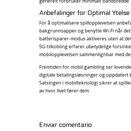
generelt forbruker minimalt båndbredde.
Anbefalinger for Optimal Ytelse
For å optimalisere spillopplevelsen anbe
bakgrunnsapper og benytte Wi-Fi når det e
batterisparer-modus aktiveres uten at de
5G-tilkobling erfarer ubetydelige forsinkel
mobilopplevelsen sammenlignbar med des
Fremtiden for mobil gambling ser lovende 
digitale betalingsløsninger og oppdatert k
Satsingen i mobilteknologi sikrer at spill
av hvor livet fører dem.
Enviar comentario