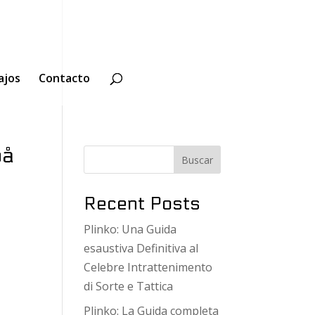
ajos
Contacto
på
Buscar
Recent Posts
Plinko: Una Guida
esaustiva Definitiva al
Celebre Intrattenimento
di Sorte e Tattica
Plinko: La Guida completa