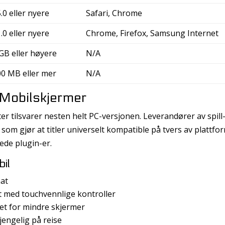
.0 eller nyere
Safari, Chrome
.0 eller nyere
Chrome, Firefox, Samsung Internet
GB eller høyere
N/A
00 MB eller mer
N/A
r Mobilskjermer
ter tilsvarer nesten helt PC-versjonen. Leverandører av spill
som gjør at titler universelt kompatible på tvers av plattfo
dede plugin-er.
bil
mat
tt med touchvennlige kontroller
set for mindre skjermer
jengelig på reise