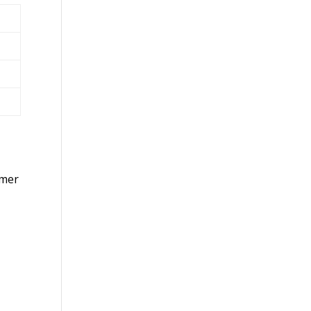
-
rmer