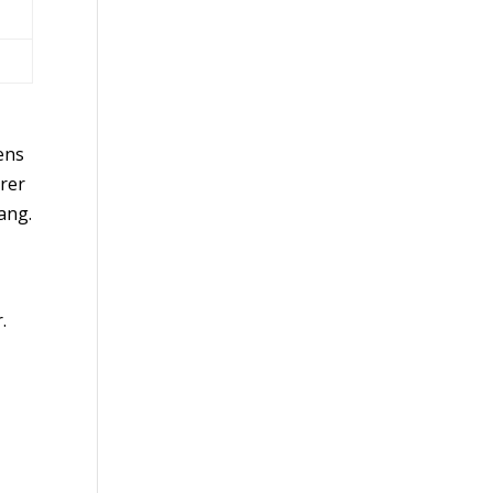
ens
krer
ang.
.