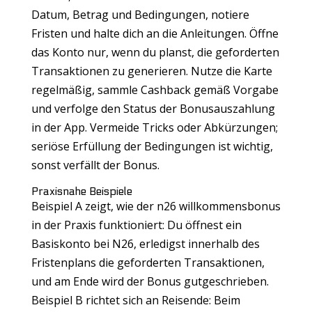
Datum, Betrag und Bedingungen, notiere
Fristen und halte dich an die Anleitungen. Öffne
das Konto nur, wenn du planst, die geforderten
Transaktionen zu generieren. Nutze die Karte
regelmäßig, sammle Cashback gemäß Vorgabe
und verfolge den Status der Bonusauszahlung
in der App. Vermeide Tricks oder Abkürzungen;
seriöse Erfüllung der Bedingungen ist wichtig,
sonst verfällt der Bonus.
Praxisnahe Beispiele
Beispiel A zeigt, wie der n26 willkommensbonus
in der Praxis funktioniert: Du öffnest ein
Basiskonto bei N26, erledigst innerhalb des
Fristenplans die geforderten Transaktionen,
und am Ende wird der Bonus gutgeschrieben.
Beispiel B richtet sich an Reisende: Beim