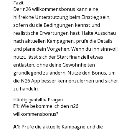
Fazit
Der n26 willkommensbonus kann eine
hilfreiche Unterstützung beim Einstieg sein,
sofern du die Bedingungen kennst und
realistische Erwartungen hast. Halte Ausschau
nach aktuellen Kampagnen, prüfe die Details
und plane dein Vorgehen. Wenn du ihn sinnvoll
nutzt, lässt sich der Start finanziell etwas
entlasten, ohne deine Gewohnheiten
grundlegend zu ändern. Nutze den Bonus, um
die N26 App besser kennenzulernen und sicher
zu handeln.
Häufig gestellte Fragen
F1:
Wie bekomme ich den n26
willkommensbonus?
A1:
Prüfe die aktuelle Kampagne und die