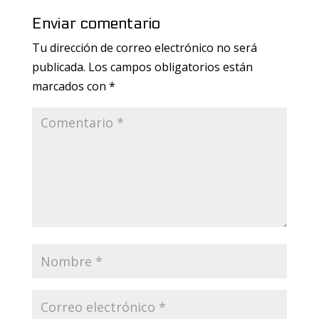
Enviar comentario
Tu dirección de correo electrónico no será
publicada.
Los campos obligatorios están
marcados con
*