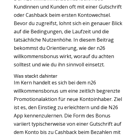
Kundinnen und Kunden oft mit einer Gutschrift
oder Cashback beim ersten Kontowechsel.
Bevor du zugreifst, lohnt sich ein genauer Blick
auf die Bedingungen, die Laufzeit und die
tatsächliche Nutzenhöhe. In diesem Beitrag
bekommst du Orientierung, wie der n26
willkommensbonus wirkt, worauf du achten
solltest und wie du ihn sinnvoll einsetzt.
Was steckt dahinter
Im Kern handelt es sich bei dem n26
willkommensbonus um eine zeitlich begrenzte
Promotionalaktion für neue Kontoinhaber. Ziel
ist es, den Einstieg zu erleichtern und die N26
App kennenzulernen. Die Form des Bonus
variiert typischerweise von einer Gutschrift auf
dem Konto bis zu Cashback beim Bezahlen mit