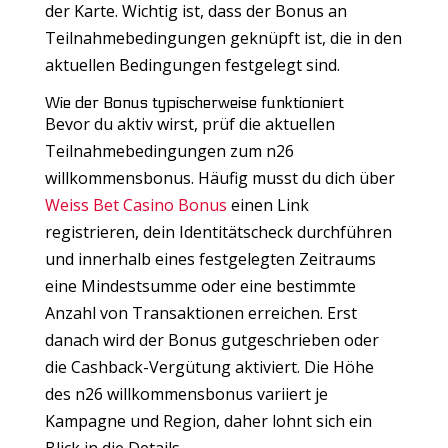
der Karte. Wichtig ist, dass der Bonus an
Teilnahmebedingungen geknüpft ist, die in den
aktuellen Bedingungen festgelegt sind.
Wie der Bonus typischerweise funktioniert
Bevor du aktiv wirst, prüf die aktuellen
Teilnahmebedingungen zum n26
willkommensbonus. Häufig musst du dich über
Weiss Bet Casino Bonus
einen Link
registrieren, dein Identitätscheck durchführen
und innerhalb eines festgelegten Zeitraums
eine Mindestsumme oder eine bestimmte
Anzahl von Transaktionen erreichen. Erst
danach wird der Bonus gutgeschrieben oder
die Cashback-Vergütung aktiviert. Die Höhe
des n26 willkommensbonus variiert je
Kampagne und Region, daher lohnt sich ein