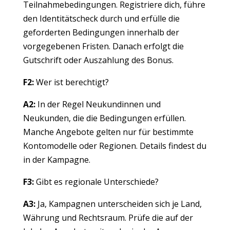
Teilnahmebedingungen. Registriere dich, führe
den Identitätscheck durch und erfülle die
geforderten Bedingungen innerhalb der
vorgegebenen Fristen. Danach erfolgt die
Gutschrift oder Auszahlung des Bonus.
F2:
Wer ist berechtigt?
A2:
In der Regel Neukundinnen und
Neukunden, die die Bedingungen erfüllen.
Manche Angebote gelten nur für bestimmte
Kontomodelle oder Regionen. Details findest du
in der Kampagne.
F3:
Gibt es regionale Unterschiede?
A3:
Ja, Kampagnen unterscheiden sich je Land,
Währung und Rechtsraum. Prüfe die auf der